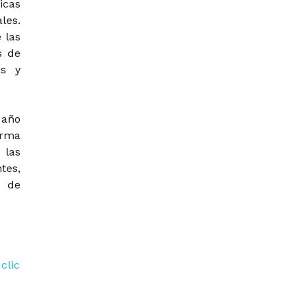
icas
les.
 las
s de
es y
 año
orma
 las
tes,
o de
a
clic