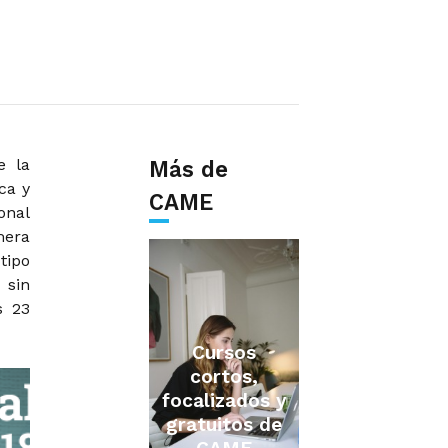
e la
Más de
ca y
CAME
onal
mera
tipo
 sin
s 23
Cursos
cortos,
focalizados y
gratuitos de