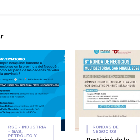
ar
RSE - INDUSTRIA
RONDAS DE
- GAS,
NEGOCIOS
PETRÓLEO Y
Participá de la