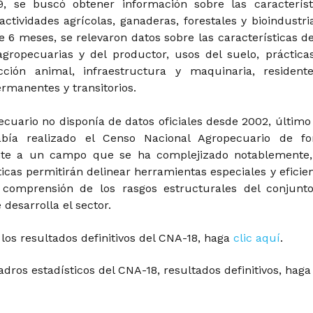
, se buscó obtener información sobre las característ
actividades agrícolas, ganaderas, forestales y bioindustria
 6 meses, se relevaron datos sobre las características de
agropecuarias y del productor, usos del suelo, práctica
ucción animal, infraestructura y maquinaria, resident
rmanentes y transitorios.
ecuario no disponía de datos oficiales desde 2002, último
bía realizado el Censo Nacional Agropecuario de f
nte a un campo que se ha complejizado notablemente,
icas permitirán delinear herramientas especiales y eficien
a comprensión de los rasgos estructurales del conjunt
 desarrolla el sector.
los resultados definitivos del CNA-18, haga
clic aquí
.
adros estadísticos del CNA-18, resultados definitivos, hag