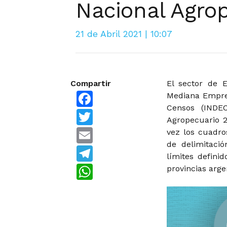
Nacional Agro
21 de Abril 2021 | 10:07
Compartir
El sector de 
Facebook
Mediana Empres
Censos (INDEC
Twitter
Agropecuario 2
Email
vez los cuadro
de delimitació
Telegram
límites defini
WhatsApp
provincias arge