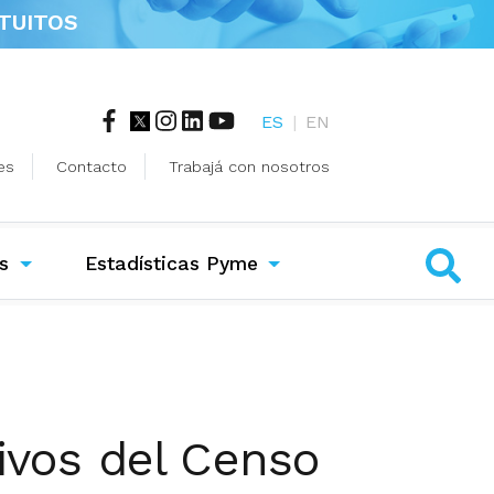
TUITOS
ES
|
EN
es
Contacto
Trabajá con nosotros
s
Estadísticas Pyme
tivos del Censo