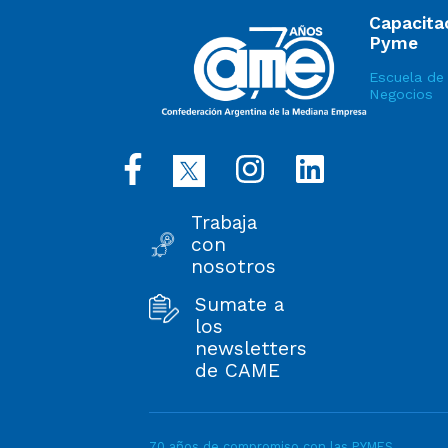
Capacita
Pyme
Escuela de
Negocios
Trabaja
con
nosotros
Sumate a
los
newsletters
de CAME
70 años de compromiso con las PYMES