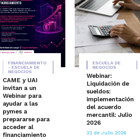
FINANCIAMIENTO
ESCUELA DE
- ESCUELA DE
NEGOCIOS
NEGOCIOS
Webinar:
CAME y UAI
Liquidación de
invitan a un
sueldos:
Webinar para
implementación
ayudar a las
del acuerdo
pymes a
mercantil: Julio
prepararse para
2026
acceder al
23 de Julio 2026
financiamiento