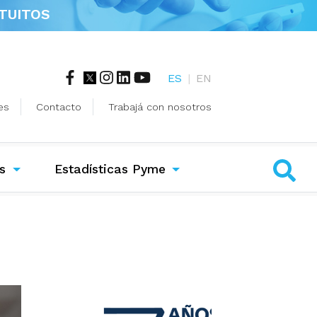
TUITOS
ES
|
EN
es
Contacto
Trabajá con nosotros
s
Estadísticas Pyme