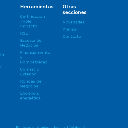
Herramientas
Otras
secciones
Certificación
Triple
Novedades
Impacto
Prensa
RSE
Contacto
Escuela de
Negocios
Financiamiento
ón
y
Competividad
as
Comercio
Exterior
Rondas de
Negocios
Eficiencia
energética
Políticas y términos de uso
|
Webmail