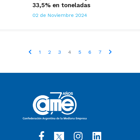
33,5% en toneladas
02 de Noviembre 2024
1
2
3
4
5
6
7