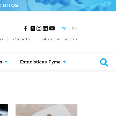
TUITOS
ES
|
EN
es
Contacto
Trabajá con nosotros
s
Estadísticas Pyme