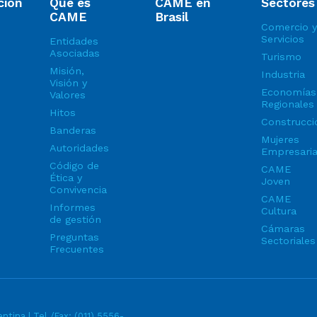
ción
Qué es
CAME en
Sectores
CAME
Brasil
Comercio y
Servicios
Entidades
Asociadas
Turismo
Misión,
Industria
Visión y
Economías
Valores
Regionales
Hitos
Construcci
Banderas
Mujeres
Autoridades
Empresari
Código de
CAME
Ética y
Joven
Convivencia
CAME
Informes
Cultura
de gestión
Cámaras
Preguntas
Sectoriales
Frecuentes
ntina | Tel./Fax:
(011) 5556-