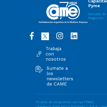
Capacita
Pyme
Escuela de
Negocios
Trabaja
con
nosotros
Sumate a
los
newsletters
de CAME
70 años de compromiso con las PYMES
Leandro N. Alem 452 (C1003AAR), C.A.B.A. - Arge