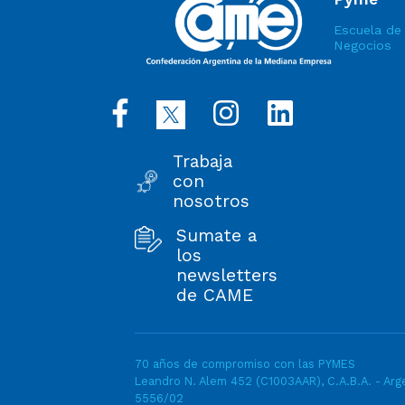
Escuela de
Negocios
Trabaja
con
nosotros
Sumate a
los
newsletters
de CAME
70 años de compromiso con las PYMES
Leandro N. Alem 452 (C1003AAR), C.A.B.A. - Arge
5556/02