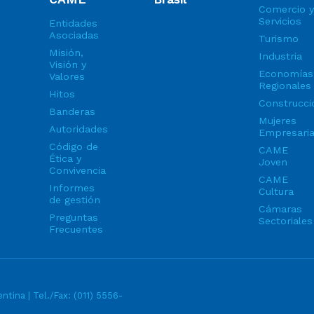
Comercio y
Servicios
Entidades
Asociadas
Turismo
Misión,
Industria
Visión y
Economías
Valores
Regionales
Hitos
Construcci
Banderas
Mujeres
Autoridades
Empresari
Código de
CAME
Ética y
Joven
Convivencia
CAME
Informes
Cultura
de gestión
Cámaras
Preguntas
Sectoriales
Frecuentes
ntina | Tel./Fax:
(011) 5556-