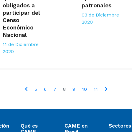
obligados a
patronales
participar del
03 de Diciembre
Censo
2020
Económico
Nacional
11 de Diciembre
2020
5
6
7
8
9
10
11
ción
Qué es
CAME en
Sectores
CAME
Brasil