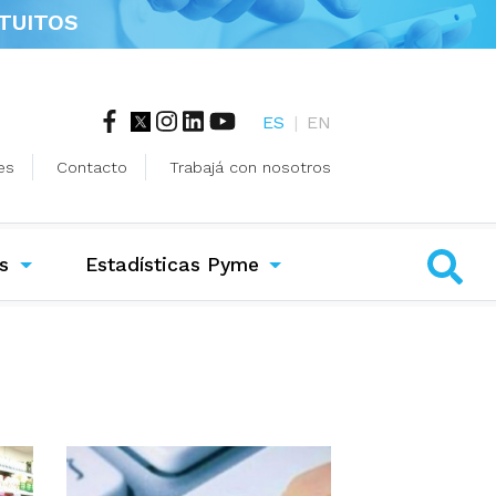
TUITOS
ES
|
EN
es
Contacto
Trabajá con nosotros
s
Estadísticas Pyme