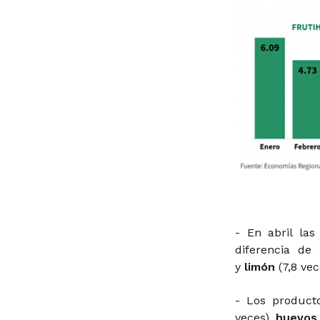
- En abril la
diferencia de
y
limón
(7,8 vec
- Los product
veces),
huevo