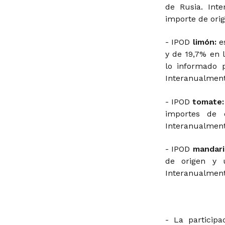
de Rusia. Int
importe de orig
- IPOD
limón:
e
y de 19,7% en l
lo informado 
Interanualment
- IPOD
tomate
importes de 
Interanualmente
- IPOD
mandari
de origen y 
Interanualment
- La particip