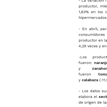
- La variación
productor, mi
1,63% en los 
hipermercados
- En abril, pa
consumidores 
productor en l
4,29 veces y en
-Los produ
fueron:
naranj
y
zana
fueron
to
y
calabaza
(-11
- Los datos su
elabora el
sec
de origen de la