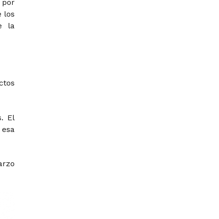
 por
 los
e la
ctos
. El
 esa
arzo