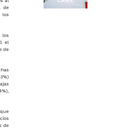
CAME
s al
a de
 los
 los
ó el
e de
has
,3%)
jas
%),
que
cios
s de