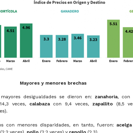
Mayores y menores brechas
s mayores desigualdades se dieron en:
zanahoria
, con
 14,3 veces,
calabaza
con 9,4 veces,
zapallito
(8,5 ve
es).
os con menores disparidades, en tanto, fueron:
acelg
s
(2,2 veces),
pollo
(2,2 veces) y
repollo
(2,3).