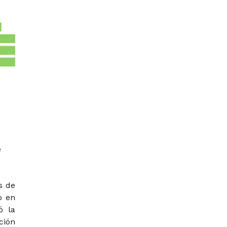
e
s de
o en
ó la
ción