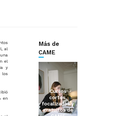
ntos
Más de
, al
CAME
 una
n el
ia y
 los
Cursos
ibió
cortos,
% en
focalizados y
gratuitos de