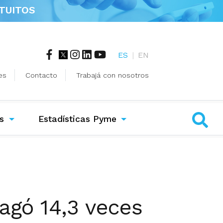
TUITOS
ES
|
EN
es
Contacto
Trabajá con nosotros
s
Estadísticas Pyme
agó 14,3 veces