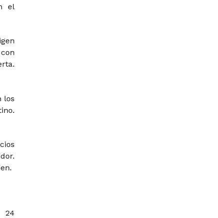
n el
igen
 con
rta.
 los
ino.
cios
dor.
en.
s 24