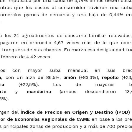
 fue impulsada por una caída de 3,74% en los desembolso
entras que los costos al consumidor tuvieron una sub
comercios pymes de cercanía y una baja de 0,44% en
.
ra los 24 agroalimentos de consumo familiar relevados,
pagaron en promedio 4,67 veces más de lo que cobr
a tranquera de sus chacras. En marzo esa desigualdad fu
 febrero de 4,42 veces.
ctos con mayor suba mensual en sus brec
a,
con un alza de 86,5%,
limón
(+83,3%),
repollo
(+23
horia
(+22,5%). Los de mayores ba
mate
y
mandarina
(ambos descendieron 13,4
,5%).
rgen del
Índice de Precios en Origen y Destino (IPOD)
tor de Economías Regionales de CAME
en base a los pre
s principales zonas de producción y a
más de 700 precio