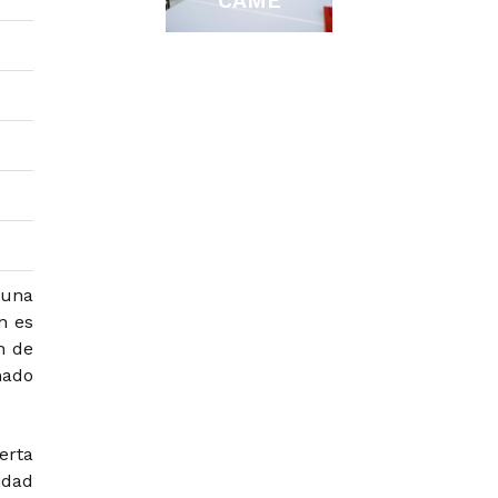
CAME
 una
n es
n de
mado
erta
idad