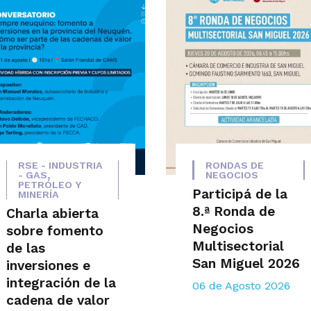
RSE - INDUSTRIA
RONDAS DE
- GAS,
NEGOCIOS
PETRÓLEO Y
Participá de la
MINERÍA
8.ª Ronda de
Charla abierta
Negocios
sobre fomento
Multisectorial
de las
San Miguel 2026
inversiones e
integración de la
06 de Agosto 2026
cadena de valor