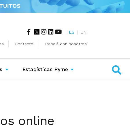
TUITOS
ES
|
EN
es
Contacto
Trabajá con nosotros
s
Estadísticas Pyme
os online