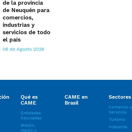
de la provincia
de Neuquén para
comercios,
industrias y
servicios de todo
el país
06 de Agosto 2026
ción
Qué es
CAME en
Sectores
CAME
Brasil
Comercio y
Servicios
Entidades
Asociadas
Turismo
Misión,
Industria
Visión y