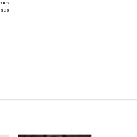
ymes
 sus