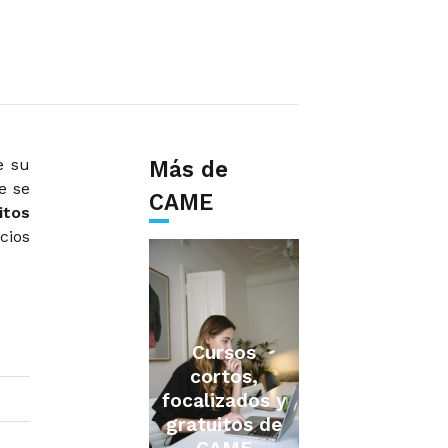
e su
Más de
e se
CAME
itos
cios
Cursos
cortos,
focalizados y
gratuitos de