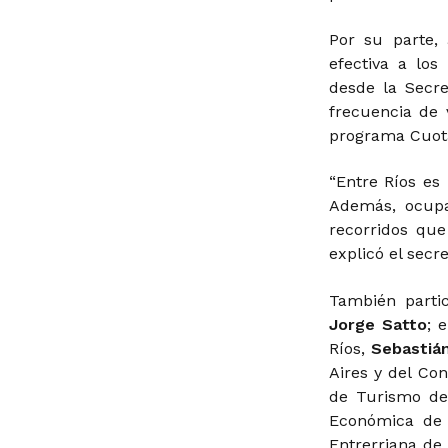
Por su parte,
efectiva a los
desde la Secre
frecuencia de 
programa Cuota
“Entre Ríos es 
Además, ocupa
recorridos que
explicó el secr
También partic
Jorge Satto
; 
Ríos,
Sebastiá
Aires y del Co
de Turismo d
Económica de 
Entrerriana de