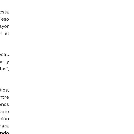
esta
 eso
ayor
n el
cal.
os y
as”,
íos,
ntre
enos
tario
ción
mara
ando