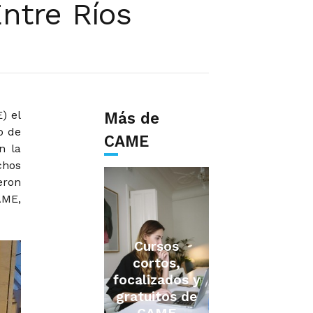
Entre Ríos
) el
Más de
io de
CAME
n la
chos
eron
AME,
Cursos
cortos,
focalizados y
gratuitos de