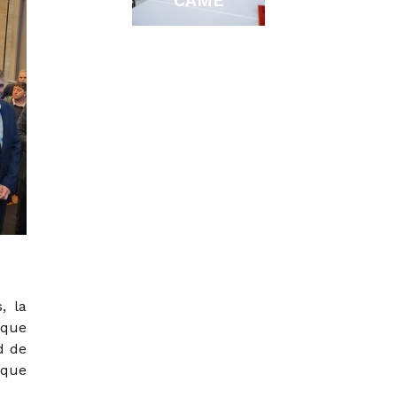
CAME
, la
 que
d de
 que