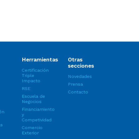
Herramientas
Otras
secciones
Certificación
Triple
Novedades
Impacto
Prensa
RSE
Contacto
Escuela de
Negocios
Financiamiento
ón
y
Competividad
as
Comercio
Exterior