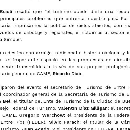
Scioli
resaltó que “el turismo puede darle una respu
 principales problemas que enfrenta nuestro país. Por
taría impulsamos la política de cielos abiertos, con m
vuelos de cabotaje y regionales, e incluimos al sector e
 Simple”.
un destino con arraigo tradicional e historia nacional y lo
 un importante espacio en las propuestas de circuit
 serán transmitidos a través de sus propios protagonist
etario general de CAME,
Ricardo Diab
.
iparon del evento el secretario de Turismo de Entre R
el coordinador general de la Secretaría de Turismo de E
n Bel
; el titular del Ente de Turismo de la Ciudad de Bu
nsejo Federal de Turismo,
Valentín Díaz Gilligan
; el secre
e CAME,
Gregorio Werchow
; el presidente de la Federa
Entre Ríos (FEDER),
Silvio Farach
; el titular de la Cá
 Turismo,
Juan Acedo
; y el presidente de FEHGRA,
Fern