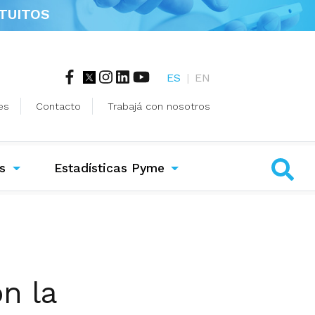
TUITOS
ES
|
EN
es
Contacto
Trabajá con nosotros
s
Estadísticas Pyme
n la