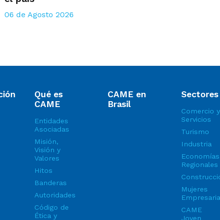
06 de Agosto 2026
ción
Qué es
CAME en
Sectores
CAME
Brasil
Comercio y
Servicios
Entidades
Asociadas
Turismo
Misión,
Industria
Visión y
Economías
Valores
Regionales
Hitos
Construcci
Banderas
Mujeres
Autoridades
Empresari
Código de
CAME
Ética y
Joven