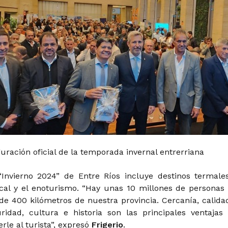
uración oficial de la temporada invernal entrerriana
Invierno 2024” de Entre Ríos incluye destinos termales
cal y el enoturismo. “Hay unas 10 millones de personas
de 400 kilómetros de nuestra provincia. Cercanía, calida
ridad, cultura e historia son las principales ventajas
le al turista”, expresó
Frigerio
.