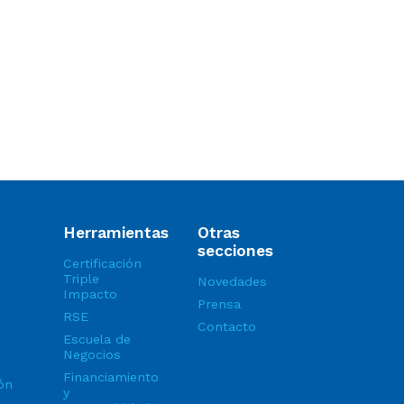
Herramientas
Otras
secciones
Certificación
Triple
Novedades
Impacto
Prensa
RSE
Contacto
Escuela de
Negocios
Financiamiento
ón
y