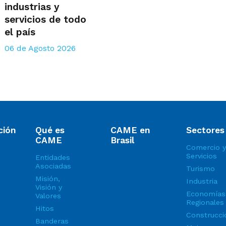
industrias y
servicios de todo
el país
06 de Agosto 2026
ción
Qué es
CAME en
Sectores
CAME
Brasil
Comercio y
Servicios
Entidades
Asociadas
Turismo
Misión,
Industria
Visión y
Economías
Valores
Regionales
Hitos
Construcci
Banderas