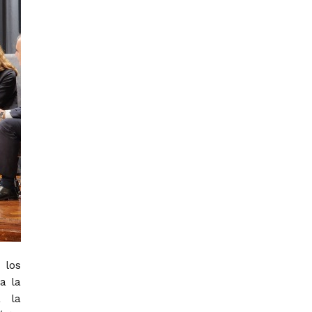
 los
a la
a la