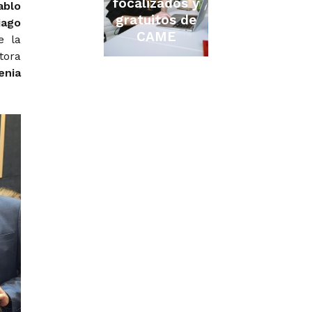
focalizados y
ablo
gratuitos de
iago
CAME
e la
tora
enia