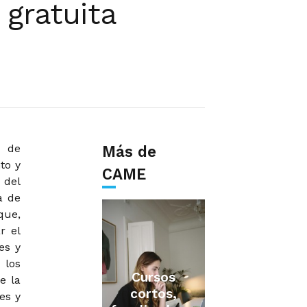
gratuita
a de
Más de
to y
CAME
 del
a de
que,
r el
es y
 los
Cursos
e la
cortos,
es y