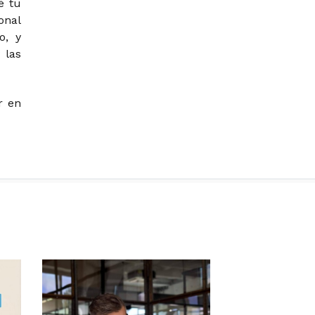
é tu
onal
o, y
 las
r en