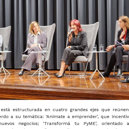
 está estructurada en cuatro grandes ejes que reúnen
rdo a su temática: ‘Animate a emprender’, que incentiv
nuevos negocios; ‘Transformá tu PyME’, orientado 