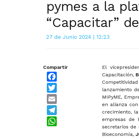
pymes a la pla
“Capacitar” de
27 de Junio 2024 | 12:23
Compartir
El vicepresi
Facebook
Capacitación,
B
Competitivi
Twitter
lanzamiento de
Email
MIPyME, Empre
en alianza con
Telegram
crecimiento, l
WhatsApp
empresas de l
secretarios de
Bioeconomía,
J