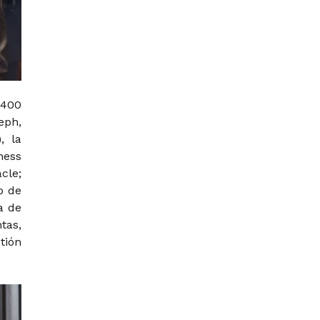
 400
eph,
, la
ness
cle;
o de
a de
tas,
tión