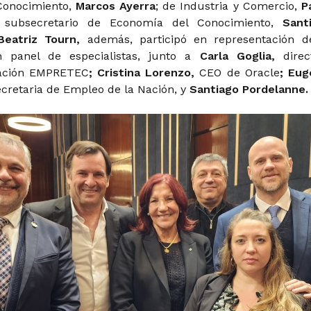
Conocimiento,
Marcos Ayerra
; de Industria y Comercio,
P
 subsecretario de Economía del Conocimiento,
Sant
Beatriz Tourn,
además, participó en representación d
 panel de especialistas, junto a
Carla Goglia,
direc
dación EMPRETEC
; Cristina Lorenzo,
CEO de Oracle
; Eug
cretaria de Empleo de la Nación,
y
Santiago Pordelanne.