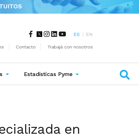
TUITOS
ES
|
EN
es
Contacto
Trabajá con nosotros
s
Estadísticas Pyme
cializada en