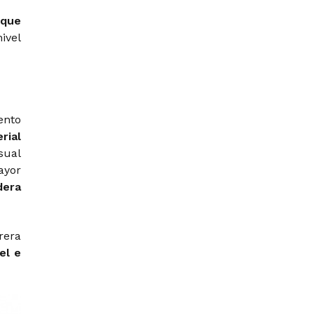
 que
ivel
ento
rial
ual
yor
dera
rera
el e