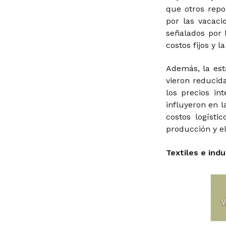
que otros repo
por las vacaci
señalados por 
costos fijos y l
Además, la est
vieron reducid
los precios in
influyeron en l
costos logíst
producción y el
Textiles e ind