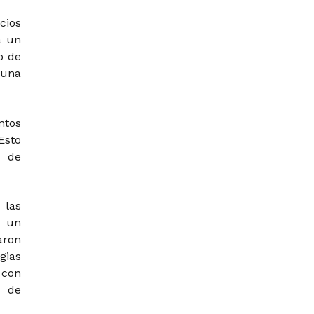
cios
a un
o de
 una
ntos
Esto
d de
 las
n un
aron
gias
 con
d de