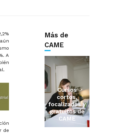
2,2%
Más de
 aún
CAME
ismo
%. A
bién
l.
Cursos
cortos,
focalizados y
gratuitos de
CAME
ción
r de