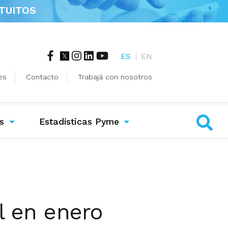
TUITOS
ES
|
EN
es
Contacto
Trabajá con nosotros
s
Estadísticas Pyme
l en enero