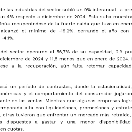
e las industrias del sector subió un 9% interanual –a pre
 un 4% respecto a diciembre de 2024. Esta suba muestr
inúa recuperándose de la fuerte caída que tuvo en ener
 alcanzó el mínimo de -18,2%, cerrando el año con
 -4,1%.
 del sector operaron al 56,7% de su capacidad, 2,9 pu
diciembre de 2024 y 11,5 menos que en enero de 2024. 
ese a la recuperación, aún falta retomar capacida
vesó un período de contrastes, donde la estacionalidad,
conómicas y el comportamiento del consumidor jugaro
ante en las ventas. Mientras que algunas empresas logr
 temporada alta con liquidaciones, promociones y estrate
, otras tuvieron que enfrentar un mercado más retraído,
os dispuestos a gastar y una menor disponibilida
 en cuotas.