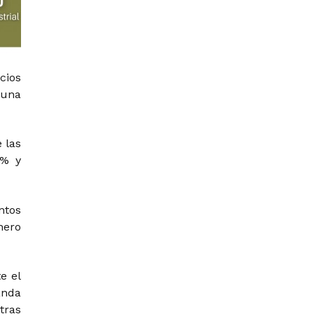
cios
 una
 las
2% y
ntos
nero
e el
anda
tras