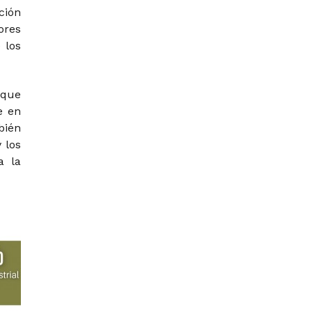
ción
ores
 los
 que
e en
bién
 los
a la