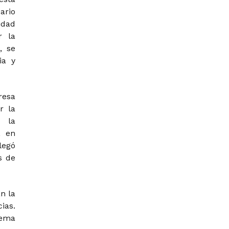
ario
idad
r la
, se
ia y
resa
r la
r la
, en
legó
s de
n la
ias.
tema