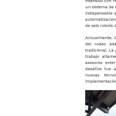
intensivo con 
un sistema de 
indispensable 
automatización.
de seis robots 
Actualmente, 
del rodeo ad
tradicional. La
trabajo altam
asesores exte
desafíos fue 
nuevas tecn
implementación