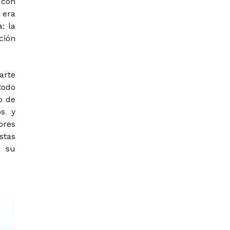
 con
 era
: la
ción
arte
todo
o de
os y
ores
stas
 su