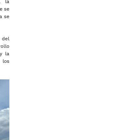
a la
e se
a se
 del
ollo
y la
 los