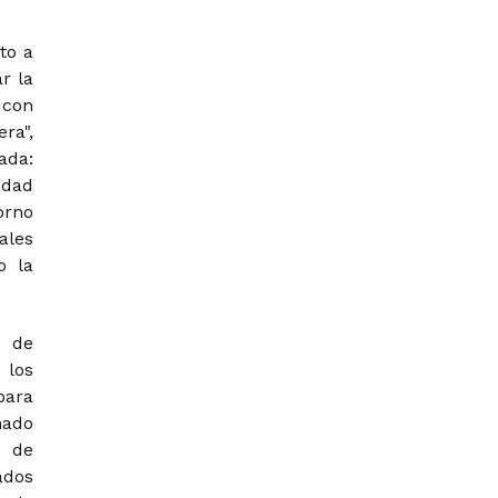
to a
r la
 con
ra",
ada:
idad
orno
ales
o la
a de
 los
para
nado
s de
ados