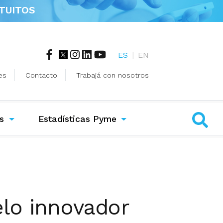
TUITOS
ES
|
EN
es
Contacto
Trabajá con nosotros
s
Estadísticas Pyme
elo innovador