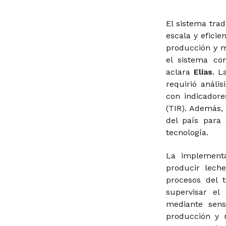
El sistema tra
escala y eficie
producción y m
el sistema co
aclara
Elías
. L
requirió anális
con indicador
(TIR). Además,
del país para
tecnología.
La implement
producir leche
procesos del 
supervisar el
mediante sens
producción y 