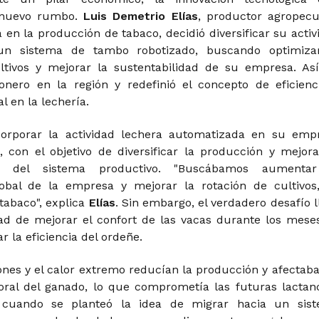
nuevo rumbo.
Luis Demetrio Elías
, productor agropecu
 en la producción de tabaco, decidió diversificar su activ
un sistema de tambo robotizado, buscando optimiza
ltivos y mejorar la sustentabilidad de su empresa. Así
ionero en la región y redefinió el concepto de eficienc
l en la lechería.
corporar la actividad lechera automatizada en su emp
, con el objetivo de diversificar la producción y mejora
dad del sistema productivo. "Buscábamos aumenta
lobal de la empresa y mejorar la rotación de cultivos
 tabaco", explica
Elías
. Sin embargo, el verdadero desafío l
ad de mejorar el confort de las vacas durante los mese
r la eficiencia del ordeñe.
ones y el calor extremo reducían la producción y afectaba
oral del ganado, lo que comprometía las futuras lactanc
 cuando se planteó la idea de migrar hacia un sis