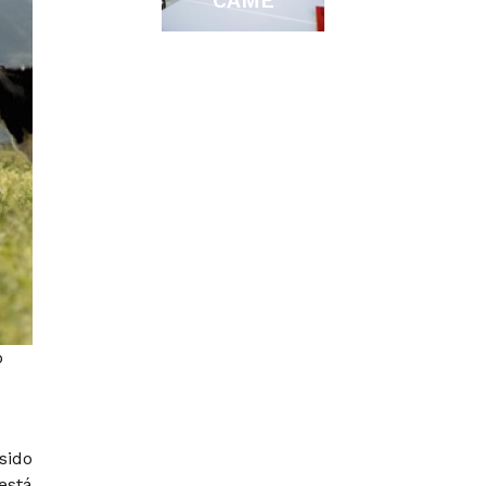
CAME
o
ido
está