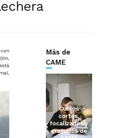
lechera
 con
Más de
ión,
CAME
está
mal,
Cursos
cortos,
focalizados y
gratuitos de