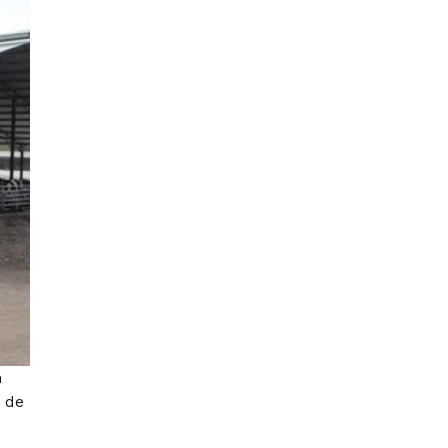
n
d de