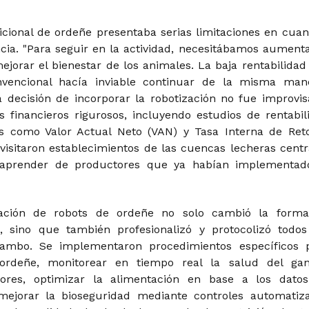
dicional de ordeñe presentaba serias limitaciones en cuan
ncia. "Para seguir en la actividad, necesitábamos aumenta
ejorar el bienestar de los animales. La baja rentabilidad
nvencional hacía inviable continuar de la misma mane
a decisión de incorporar la robotización no fue improvis
is financieros rigurosos, incluyendo estudios de rentabil
es como Valor Actual Neto (VAN) y Tasa Interna de Ret
 visitaron establecimientos de las cuencas lecheras centr
 aprender de productores que ya habían implementad
ación de robots de ordeñe no solo cambió la form
, sino que también profesionalizó y protocolizó todos
tambo. Se implementaron procedimientos específicos 
 ordeñe, monitorear en tiempo real la salud del ga
ores, optimizar la alimentación en base a los dato
mejorar la bioseguridad mediante controles automatiz