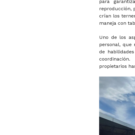
para garantiz
reproducción, 
crían los tern
maneja con tabl
Uno de los asp
personal, que 
de habilidade
coordinación
propietarios has