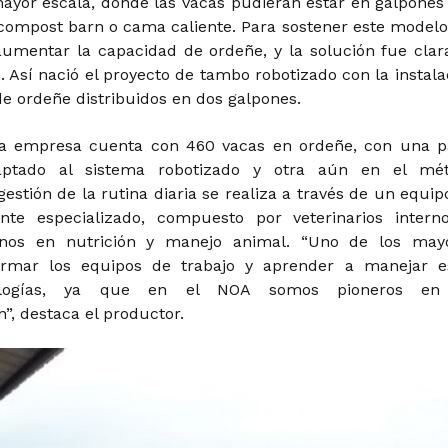
mayor escala, donde las vacas pudieran estar en galpones
compost barn o cama caliente. Para sostener este modelo
aumentar la capacidad de ordeñe, y la solución fue clara
 Así nació el proyecto de tambo robotizado con la instala
de ordeñe distribuidos en dos galpones.
la empresa cuenta con 460 vacas en ordeñe, con una p
aptado al sistema robotizado y otra aún en el mé
 gestión de la rutina diaria se realiza a través de un equip
ente especializado, compuesto por veterinarios intern
rnos en nutrición y manejo animal. “Uno de los may
armar los equipos de trabajo y aprender a manejar e
ologías, ya que en el NOA somos pioneros en
”, destaca el productor.