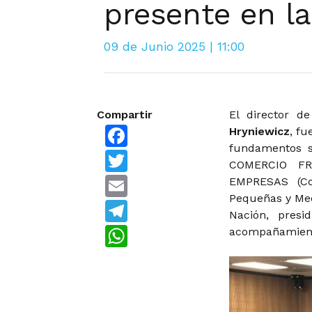
presente en l
09 de Junio 2025 | 11:00
Compartir
El director d
Facebook
Hryniewicz
, fu
fundamentos 
Twitter
COMERCIO F
Email
EMPRESAS (Co
Pequeñas y Med
Telegram
Nación, presi
WhatsApp
acompañamient