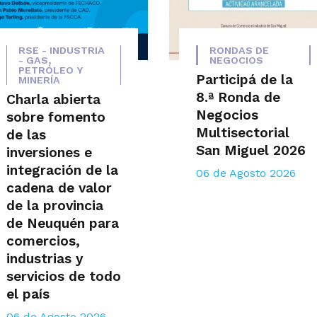
RSE - INDUSTRIA
RONDAS DE
- GAS,
NEGOCIOS
PETRÓLEO Y
Participá de la
MINERÍA
8.ª Ronda de
Charla abierta
Negocios
sobre fomento
Multisectorial
de las
San Miguel 2026
inversiones e
integración de la
06 de Agosto 2026
cadena de valor
de la provincia
de Neuquén para
comercios,
industrias y
servicios de todo
el país
06 de Agosto 2026