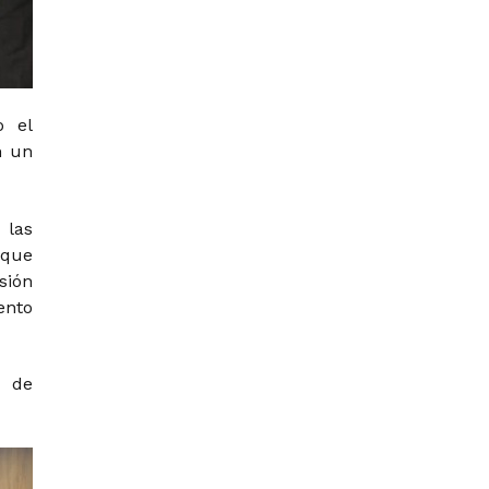
o el
n un
 las
 que
sión
ento
n de