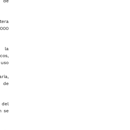
s de
tera
.000
a la
cos,
 uso
ria,
s de
, del
n se