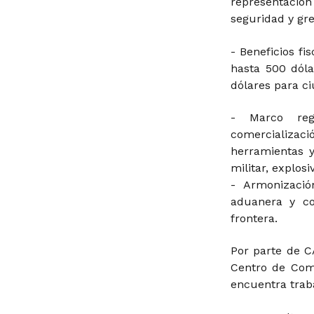
representació
seguridad y gre
- Beneficios f
hasta 500 dóla
dólares para c
- Marco regu
comercializac
herramientas y
militar, explosi
- Armonización
aduanera y co
frontera.
Por parte de C
Centro de Come
encuentra trab