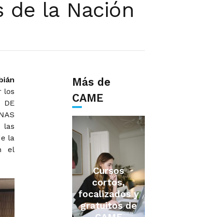
 de la Nación
bián
Más de
 los
CAME
L DE
NAS
 las
e la
n el
Cursos
cortos,
focalizados y
gratuitos de