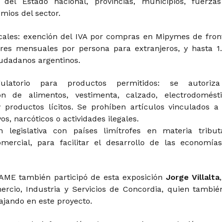
n del Estado nacional, provincias, municipios, fuerza
mios del sector.
iscales: exención del IVA por compras en Mipymes de fron
res mensuales por persona para extranjeros, y hasta 1
iudadanos argentinos.
latorio para productos permitidos: se autoriz
ión de alimentos, vestimenta, calzado, electrodomésti
 productos lícitos. Se prohíben artículos vinculados a
vos, narcóticos o actividades ilegales.
 legislativa con países limítrofes en materia tributa
mercial, para facilitar el desarrollo de las economía
AME también participó de esta exposición
Jorge Villalta
rcio, Industria y Servicios de Concordia, quien tambié
ajando en este proyecto.