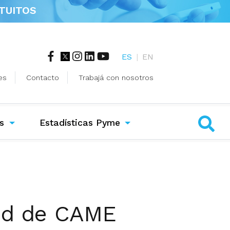
TUITOS
ES
|
EN
es
Contacto
Trabajá con nosotros
s
Estadísticas Pyme
dad de CAME