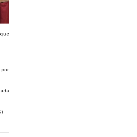
 que
 por
cada
S)