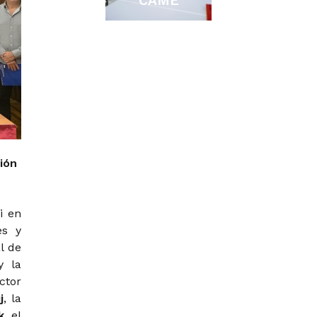
CAME
ión
i en
es y
l de
 la
ctor
j
, la
k
, el