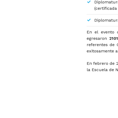
Diplomatu
(certificad
Diplomatura
En el evento 
egresaron
210
referentes de
exitosamente al
En febrero de 
la Escuela de N