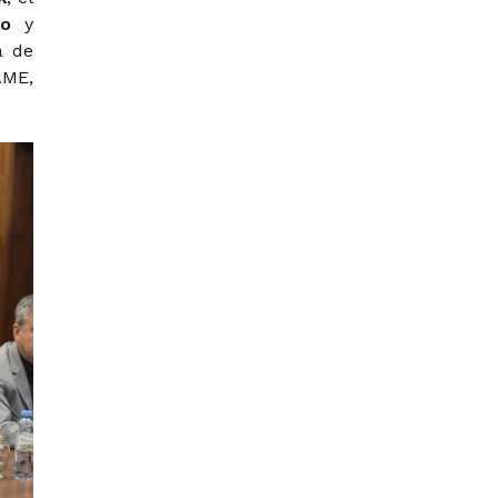
lo
y
a de
AME,