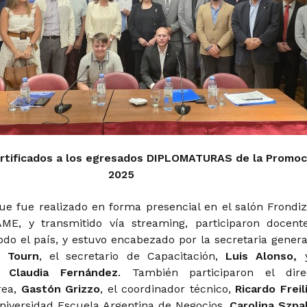
rtificados a los egresados DIPLOMATURAS de la Promoc
2025
que fue realizado en forma presencial en el salón Frondiz
ME, y transmitido vía
streaming
, participaron docent
odo el país, y estuvo encabezado por la secretaria genera
z Tourn
, el secretario de Capacitación,
Luis Alonso,
y
a,
Claudia Fernández
. También participaron el dire
rea,
Gastón Grizzo
, el coordinador técnico,
Ricardo Freili
Universidad Escuela Argentina de Negocios,
Carolina Szpa