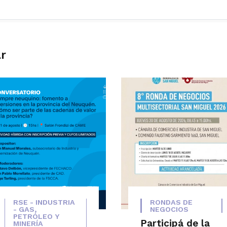
ar
RSE - INDUSTRIA
RONDAS DE
- GAS,
NEGOCIOS
PETRÓLEO Y
Participá de la
MINERÍA