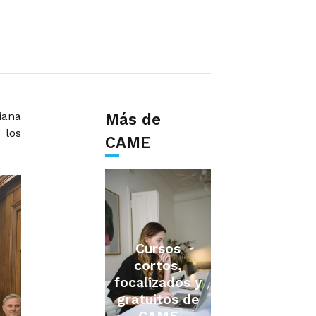
iana
Más de
 los
CAME
Cursos
cortos,
focalizados y
gratuitos de