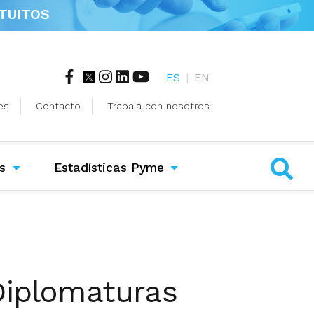
TUITOS
ES
|
EN
es
Contacto
Trabajá con nosotros
s
Estadísticas Pyme
Diplomaturas