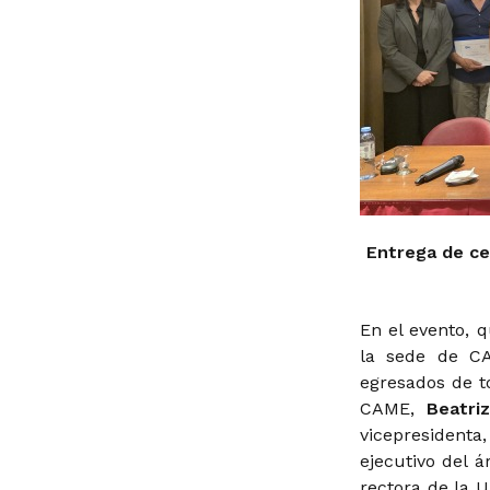
Entrega de ce
En el evento, 
la sede de CA
egresados de t
CAME,
Beatri
vicepresident
ejecutivo del á
rectora de la 