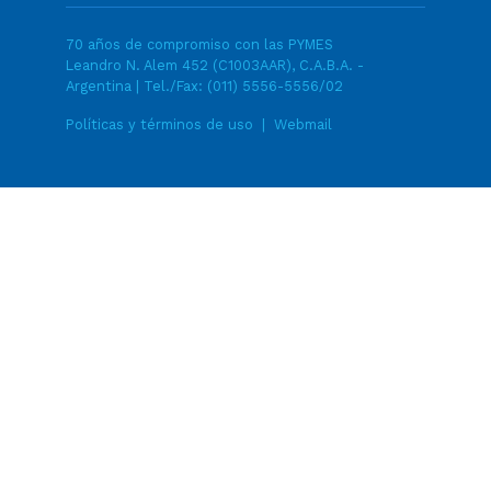
70 años de compromiso con las PYMES
Leandro N. Alem 452 (C1003AAR), C.A.B.A. -
Argentina | Tel./Fax:
(011) 5556-5556/02
Políticas y términos de uso
|
Webmail