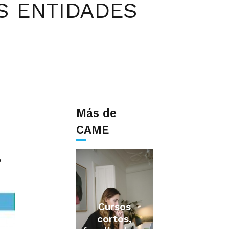
S ENTIDADES
Más de
CAME
o
Cursos
cortos,