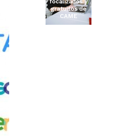
focalizados y
gratuitos de
CAME