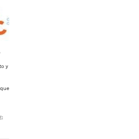
a
to y
 que
E: