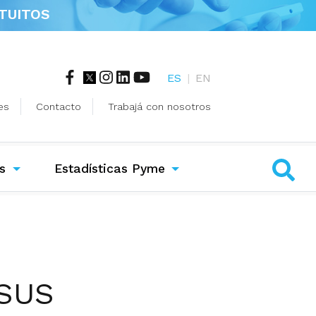
TUITOS
ES
|
EN
es
Contacto
Trabajá con nosotros
s
Estadísticas Pyme
 SUS