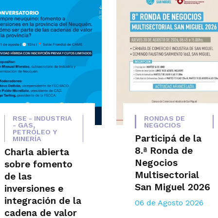
RSE - INDUSTRIA
RONDAS DE
- GAS,
NEGOCIOS
PETRÓLEO Y
Participá de la
MINERÍA
8.ª Ronda de
Charla abierta
Negocios
sobre fomento
Multisectorial
de las
San Miguel 2026
inversiones e
integración de la
06 de Agosto 2026
cadena de valor