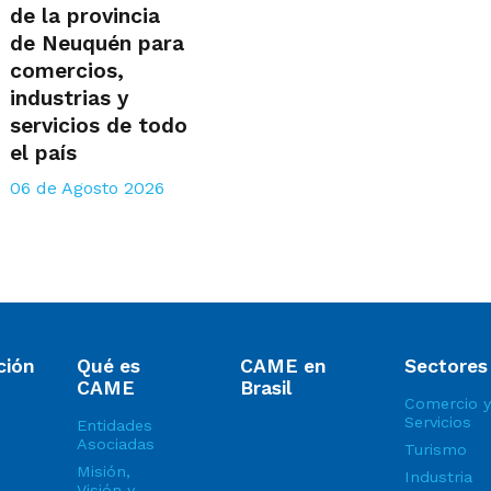
de la provincia
de Neuquén para
comercios,
industrias y
servicios de todo
el país
06 de Agosto 2026
ción
Qué es
CAME en
Sectores
CAME
Brasil
Comercio y
Servicios
Entidades
Asociadas
Turismo
Misión,
Industria
Visión y