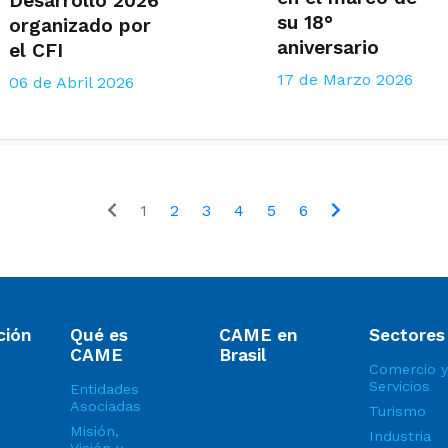
Desarrollo 2026"
su 18°
organizado por
aniversario
el CFI
17 de Marzo 2026
06 de Abril 2026
1
2
3
4
5
6
ción
Qué es
CAME en
Sectores
CAME
Brasil
Comercio y
Servicios
Entidades
Asociadas
Turismo
Misión,
Industria