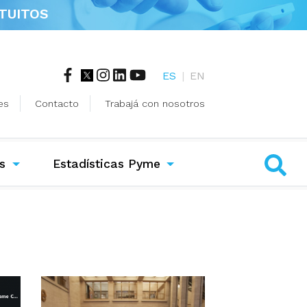
TUITOS
ES
|
EN
es
Contacto
Trabajá con nosotros
s
Estadísticas Pyme