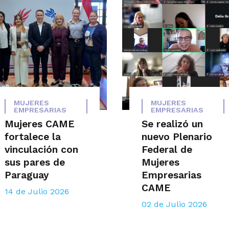
MUJERES
MUJERES
EMPRESARIAS
EMPRESARIAS
Mujeres CAME
Se realizó un
fortalece la
nuevo Plenario
vinculación con
Federal de
sus pares de
Mujeres
Paraguay
Empresarias
CAME
14 de Julio 2026
02 de Julio 2026