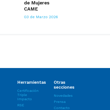
de Mujeres
CAME
03 de Marzo 2026
Herramientas
Otras
secciones
Certificación
Triple
Novedades
Impacto
Prensa
RSE
Contacto