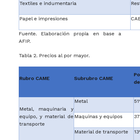
Textiles e indumentaria
Res
Papel e impresiones
CAB
Fuente. Elaboración propia en base a
AFIP.
Tabla 2. Precios al por mayor.
Po
Rubro CAME
Subrubro CAME
de
Metal
5
Metal, maquinaria y
equipo, y material de
Maquinas y equipos
3
transporte
Material de transporte
1