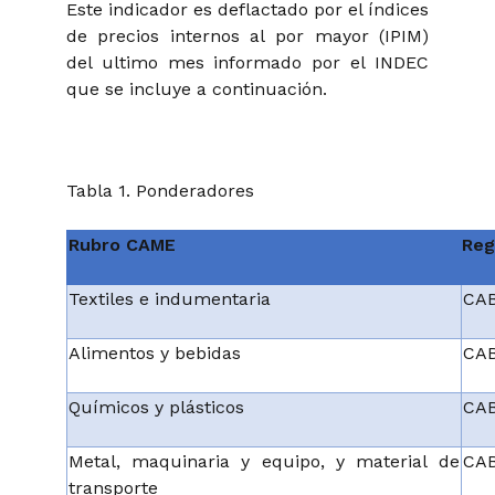
Este indicador es deflactado por el índices
de precios internos al por mayor (IPIM)
del ultimo mes informado por el INDEC
que se incluye a continuación.
Tabla 1. Ponderadores
Rubro CAME
Reg
Textiles e indumentaria
CAB
Alimentos y bebidas
CAB
Químicos y plásticos
CAB
Metal, maquinaria y equipo, y material de
CAB
transporte