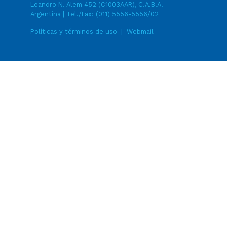
Leandro N. Alem 452 (C1003AAR), C.A.B.A. -
Argentina | Tel./Fax:
(011) 5556-5556/02
Políticas y términos de uso
|
Webmail