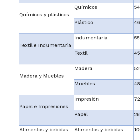
Químicos
5
Químicos y plásticos
Plástico
4
Indumentaria
5
Textil e Indumentaria
Textil
4
Madera
5
Madera y Muebles
Muebles
4
Impresión
7
Papel e Impresiones
Papel
2
Alimentos y bebidas
Alimentos y bebidas
1