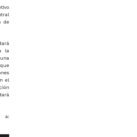
tivo
tral
s de
dará
a la
 una
 que
ones
n el
ción
tará
r a: