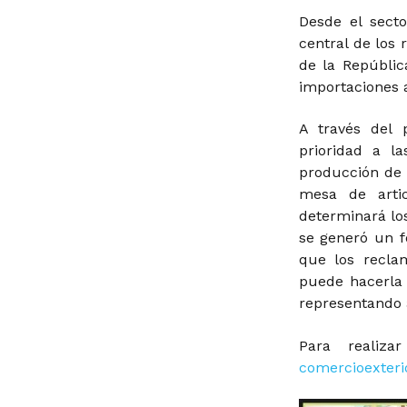
Desde el sect
central de los 
de la Repúblic
importaciones a
A través del 
prioridad a l
producción de 
mesa de arti
determinará lo
se generó un f
que los recla
puede hacerla 
representando 
Para realiza
comercioexter