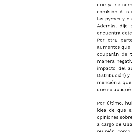
que ya se com
comisión. A tr
las pymes y cu
Además, dijo
encuentra dete
Por otra part
aumentos que a
ocuparán de t
manera negativ
impacto del a
Distribución) y
mención a que s
que se apliqué 
Por último, hu
idea de que e
opiniones sobre
a cargo de
Ubo
reunión, como 