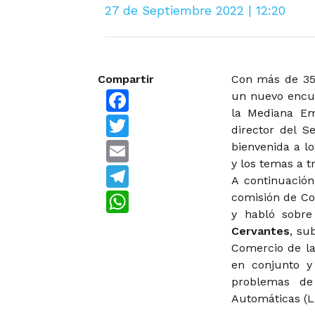
27 de Septiembre 2022 | 12:20
Compartir
Con más de 35 
Facebook
un nuevo encue
la Mediana Em
Twitter
director del S
Email
bienvenida a l
y los temas a t
Telegram
A continuación
WhatsApp
comisión de Co
y habló sobr
Cervantes
, su
Comercio de la
en conjunto y
problemas de
Automáticas (L