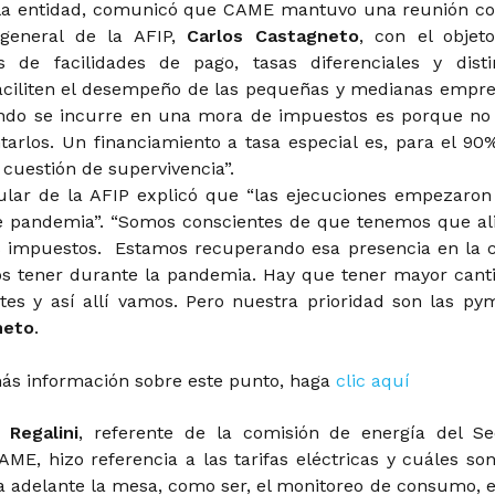
 la entidad, comunicó que CAME mantuvo una reunión co
 general de la AFIP,
Carlos Castagneto
, con el objet
es de facilidades de pago, tasas diferenciales y disti
ciliten el desempeño de las pequeñas y medianas empre
ando se incurre en una mora de impuestos es porque no
tarlos. Un financiamiento a tasa especial es, para el 90
cuestión de supervivencia”.
itular de la AFIP explicó que “las ejecuciones empezaron
e pandemia”. “Somos conscientes de que tenemos que ali
s impuestos. Estamos recuperando esa presencia en la c
s tener durante la pandemia. Hay que tener mayor cant
tes y así allí vamos. Pero nuestra prioridad son las pym
neto
.
ás información sobre este punto, haga
clic aquí
 Regalini
, referente de la comisión de energía del Se
AME, hizo referencia a las tarifas eléctricas y cuáles son
a adelante la mesa, como ser, el monitoreo de consumo, e