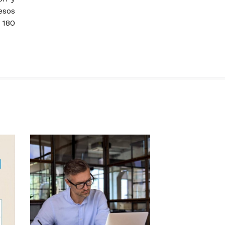
esos
 180