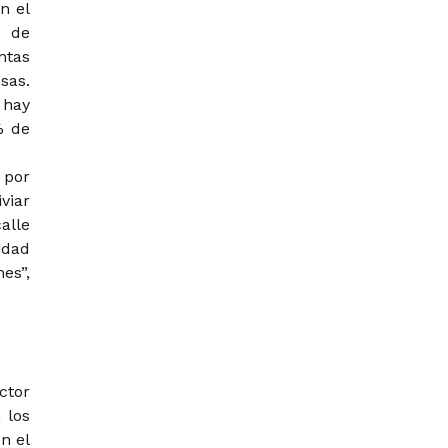
n el
o de
ntas
sas.
 hay
% de
 por
viar
alle
idad
es”,
ctor
 los
n el