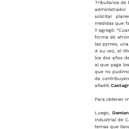
Tributarios de
administrador
solicitar plan
medidas que fa
Y agregó: “Cu
forma de afron
las pymes, una 
A su vez, el t
los dos años d
al que paga lo
que no pudimo
de contribuyen
añadió
Castag
Para obtener m
Luego,
Damian
Industrial de C
temas que llev