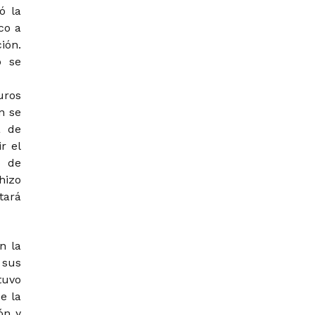
ó la
co a
ión.
o se
uros
n se
a de
r el
o de
hizo
tará
n la
 sus
tuvo
e la
ón y