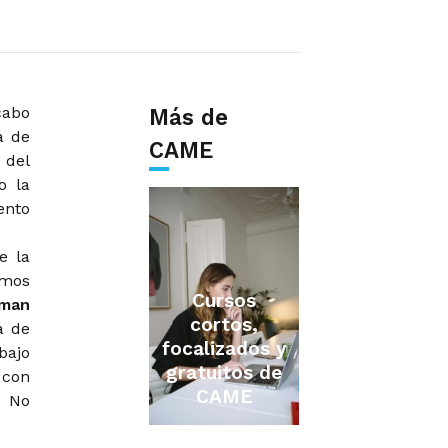
cabo
Más de
a de
CAME
 del
o la
ento
e la
umos
Cursos
man
cortos,
a de
focalizados y
bajo
gratuitos de
 con
CAME
s No