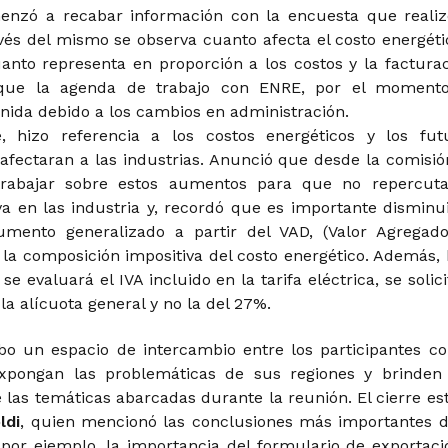
enzó a recabar información con la encuesta que realiz
avés del mismo se observa cuanto afecta el costo energéti
anto representa en proporción a los costos y la facturac
 que la agenda de trabajo con ENRE, por el moment
nida debido a los cambios en administración.
e, hizo referencia a los costos energéticos y los fut
fectaran a las industrias. Anunció que desde la comisió
rabajar sobre estos aumentos para que no repercut
a en las industria y, recordó que es importante disminui
umento generalizado a partir del VAD, (Valor Agregad
 la composición impositiva del costo energético. Además, 
e evaluará el IVA incluido en la tarifa eléctrica, se solici
la alícuota general y no la del 27%.
bo un espacio de intercambio entre los participantes co
xpongan las problemáticas de sus regiones y brinden
 las temáticas abarcadas durante la reunión. El cierre es
ldi
, quien mencionó las conclusiones más importantes d
por ejemplo, la importancia del formulario de exportaci