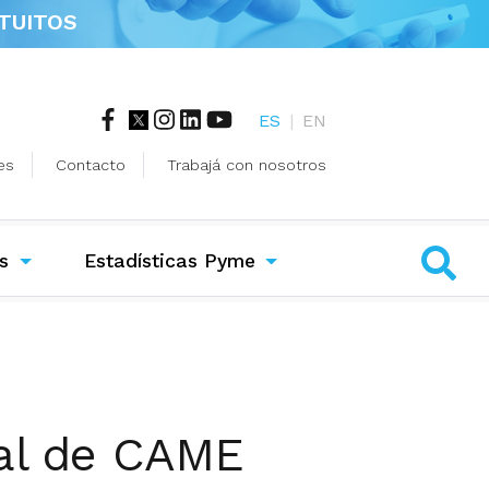
TUITOS
ES
|
EN
es
Contacto
Trabajá con nosotros
s
Estadísticas Pyme
ial de CAME