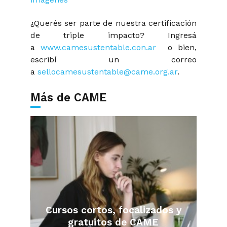
¿Querés ser parte de nuestra certificación
de triple impacto? Ingresá
a
www.camesustentable.con.ar
o bien,
escribí un correo
a
sellocamesustentable@came.org.ar
.
Más de CAME
Cursos cortos, focalizados y
gratuitos de CAME