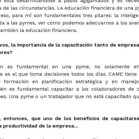
e está desarrollándose a pasos agigantados y es neces
ra de las circunstancias. La educación financiera de una 
 eso, para mí son fundamentales tres pilares: la Intelige
icada a las pymes, ver cómo podemos adecuarnos a los ava
también la educación financiera.
 vos, la importancia de la capacitación tanto de empresa
ores?
ión es fundamental en una pyme, no solamente e
e es el que toma decisiones todos los días. CAME tiene
de formación en planificación estratégica y en manej
ién es fundamental capacitar a los colaboradores de 
es. Una pyme o un trabajador que no está capacitado q
e, entonces, que uno de los beneficios de capacitars
a productividad de la empresa…