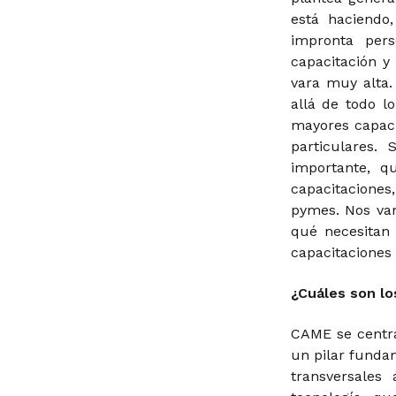
está haciend
impronta per
capacitación y
vara muy alta.
allá de todo 
mayores capaci
particulares.
importante, q
capacitacione
pymes. Nos va
qué necesitan
capacitaciones 
¿Cuáles son lo
CAME se centra
un pilar funda
transversales 