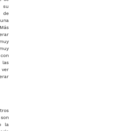
a su
o de
 una
 Más
erar
 muy
 muy
 con
 las
 ver
erar
tros
 son
o la