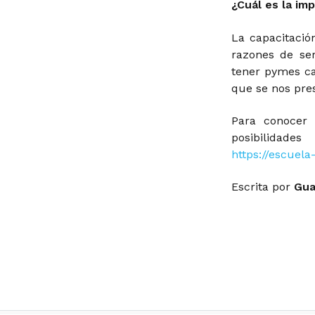
¿Cuál es la im
La capacitaci
razones de se
tener pymes ca
que se nos pre
Para conocer 
posibilidade
https://escuel
Escrita por
Gua