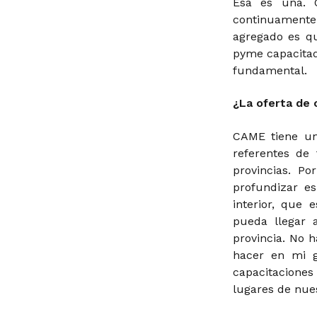
Esa es una. 
continuamente
agregado es q
pyme capacitad
fundamental.
¿La oferta de 
CAME tiene una
referentes de
provincias. P
profundizar es
interior, que 
pueda llegar 
provincia. No 
hacer en mi g
capacitacione
lugares de nues