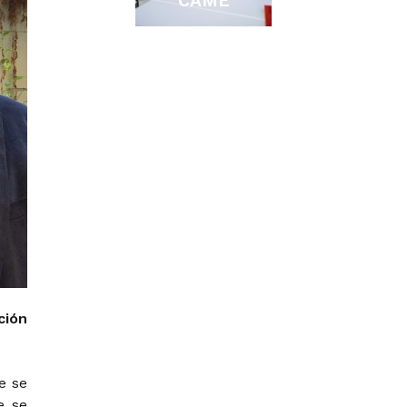
CAME
ción
e se
e se