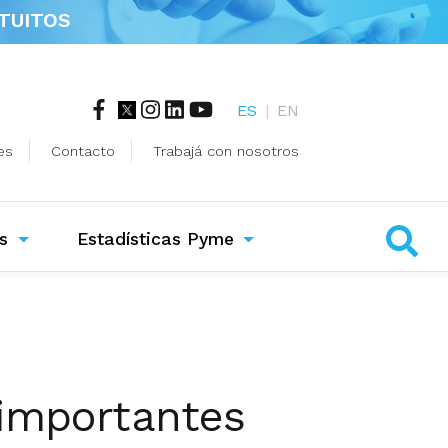
TUITOS
ES
|
EN
es
Contacto
Trabajá con nosotros
s
Estadísticas Pyme
 importantes