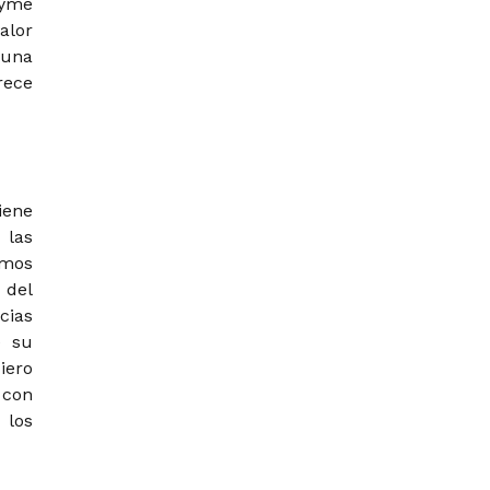
pyme
alor
 una
rece
iene
 las
emos
 del
cias
e su
iero
 con
 los