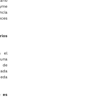
ario
pyme
ncia
nces
rios
n el
 una
o de
cada
ueda
e es