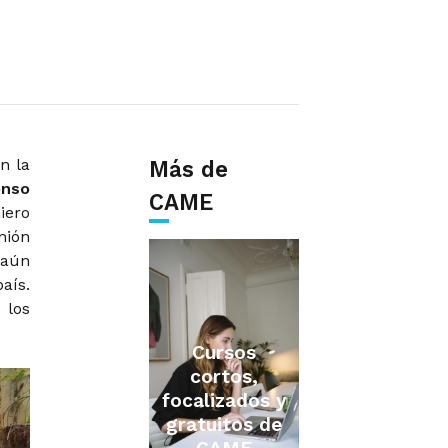
n la
Más de
onso
CAME
iero
nión
 aún
aís.
 los
Cursos
cortos,
focalizados y
gratuitos de