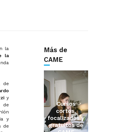
n la
Más de
e la
CAME
enda
a de
rdo
zi
y
Cursos
r de
cortos,
nión
focalizados y
ia y
gratuitos de
s de