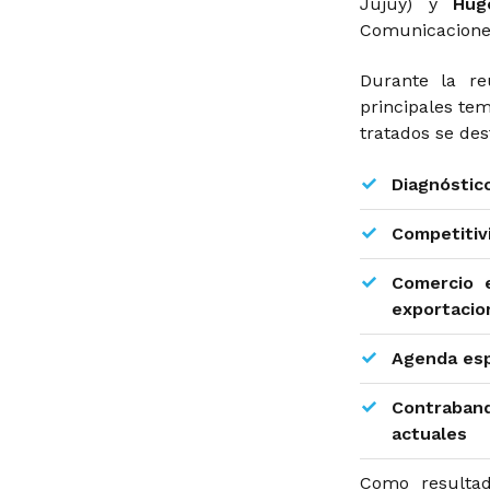
Jujuy) y
Hu
Comunicaciones
Durante la re
principales te
tratados se des
Diagnóstic
Competitiv
Comercio e
exportacio
Agenda espe
Contraband
actuales
Como resultad