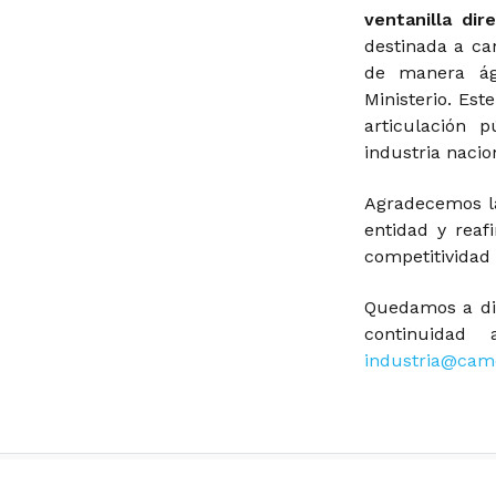
ventanilla di
destinada a ca
de manera ág
Ministerio. Es
articulación 
industria nacio
Agradecemos la
entidad y rea
competitividad 
Quedamos a dis
continuidad
industria@came