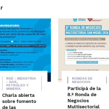
ar
RSE - INDUSTRIA
RONDAS DE
- GAS,
NEGOCIOS
PETRÓLEO Y
Participá de la
MINERÍA
8.ª Ronda de
Charla abierta
Negocios
sobre fomento
Multisectorial
de las