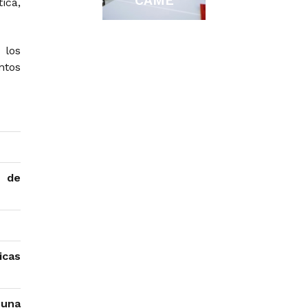
CAME
ica,
 los
ntos
n de
icas
e
una