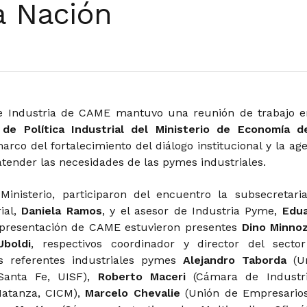
la Nación
e Industria de CAME mantuvo una reunión de trabajo e
 de Política Industrial del Ministerio de Economía d
marco del fortalecimiento del diálogo institucional y la ag
tender las necesidades de las pymes industriales.
Ministerio, participaron del encuentro la subsecretari
rial,
Daniela Ramos
, y el asesor de Industria Pyme,
Edua
epresentación de CAME estuvieron presentes
Dino Minnoz
boldi
, respectivos coordinador y director del secto
os referentes industriales pymes
Alejandro Taborda
(U
 Santa Fe, UISF),
Roberto Maceri
(Cámara de Industr
atanza, CICM),
Marcelo Chevalie
(Unión de Empresario