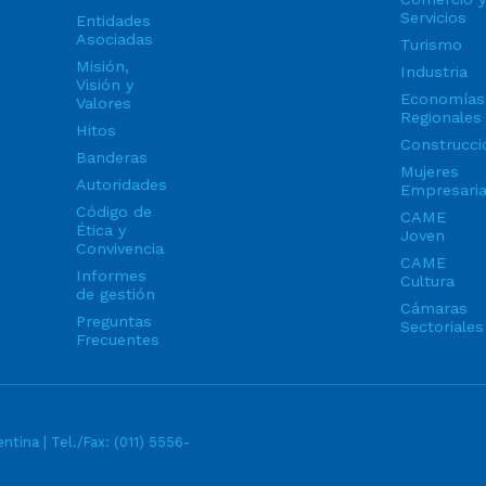
Servicios
Entidades
Asociadas
Turismo
Misión,
Industria
Visión y
Economías
Valores
Regionales
Hitos
Construcci
Banderas
Mujeres
Autoridades
Empresari
Código de
CAME
Ética y
Joven
Convivencia
CAME
Informes
Cultura
de gestión
Cámaras
Preguntas
Sectoriales
Frecuentes
ntina | Tel./Fax:
(011) 5556-