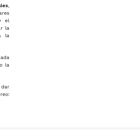
les
,
ares
y el
r la
a la
cada
o la
 dar
eo: