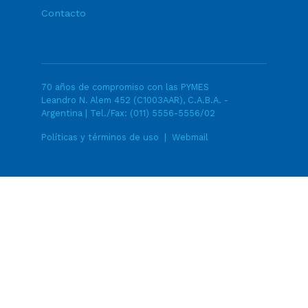
Contacto
70 años de compromiso con las PYMES
Leandro N. Alem 452 (C1003AAR), C.A.B.A. -
Argentina | Tel./Fax:
(011) 5556-5556/02
Políticas y términos de uso
|
Webmail