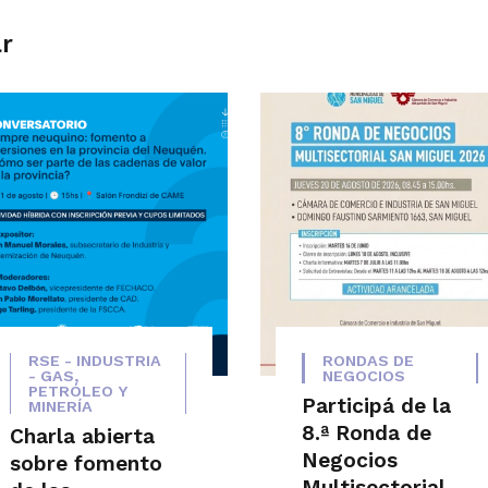
ar
RSE - INDUSTRIA
RONDAS DE
- GAS,
NEGOCIOS
PETRÓLEO Y
Participá de la
MINERÍA
8.ª Ronda de
Charla abierta
Negocios
sobre fomento
Multisectorial