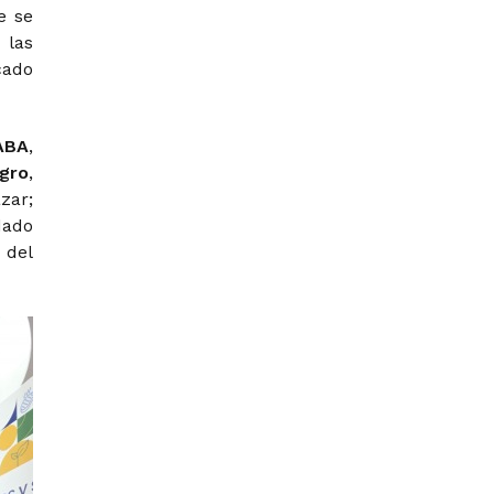
e se
 las
cado
ABA
,
gro
,
zar;
dado
 del