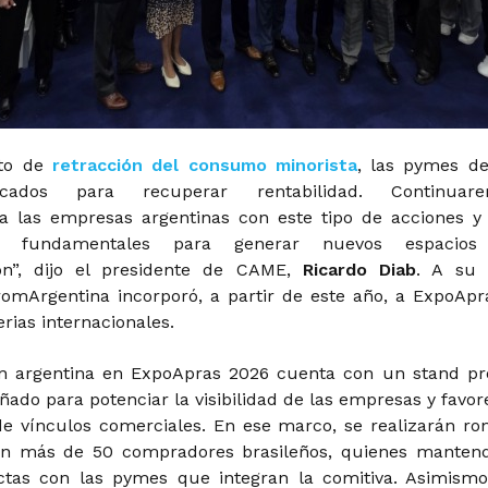
xto de
retracción del consumo minorista
, las pymes d
cados para recuperar rentabilidad. Continuare
 las empresas argentinas con este tipo de acciones y
es, fundamentales para generar nuevos espacio
ión”, dijo el presidente de CAME,
Ricardo Diab
. A su 
omArgentina incorporó, a partir de este año, a ExpoApr
rias internacionales.
ón argentina en ExpoApras 2026 cuenta con un stand pr
ñado para potenciar la visibilidad de las empresas y favor
de vínculos comerciales. En ese marco, se realizarán ro
on más de 50 compradores brasileños, quienes manten
ctas con las pymes que integran la comitiva. Asimismo