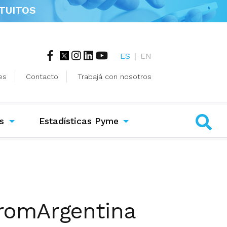
TUITOS
ES
|
EN
es
Contacto
Trabajá con nosotros
s
Estadísticas Pyme
PromArgentina