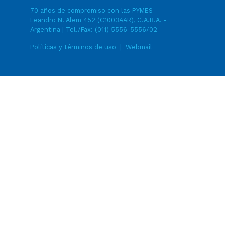
70 años de compromiso con las PYMES
Leandro N. Alem 452 (C1003AAR), C.A.B.A. -
Argentina | Tel./Fax:
(011) 5556-5556/02
Políticas y términos de uso
|
Webmail