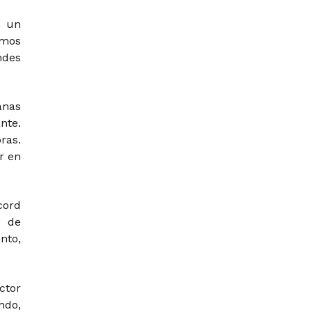
n un
emos
ndes
anas
nte.
ras.
r en
cord
s de
nto,
ctor
ndo,