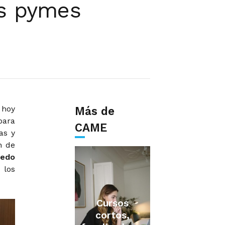
as pymes
 hoy
Más de
 para
CAME
as y
n de
redo
 los
Cursos
cortos,