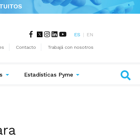
TUITOS
ES
|
EN
es
Contacto
Trabajá con nosotros
s
Estadísticas Pyme
ara