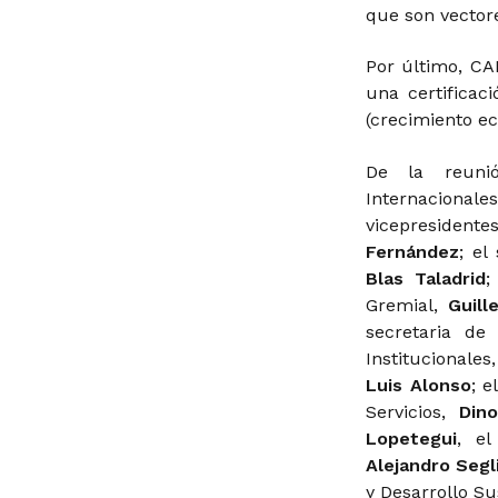
que son vector
Por último, C
una certificac
(crecimiento ec
De la reunió
Internacional
vicepresiden
Fernández
; el
Blas Taladrid
;
Gremial,
Guill
secretaria de
Institucionales
Luis Alonso
; e
Servicios,
Din
Lopetegui
, el
Alejandro Segl
y Desarrollo S