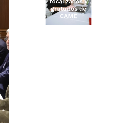
focalizados y
gratuitos de
CAME