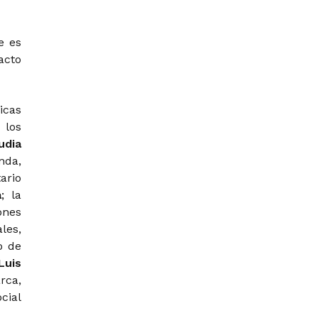
e es
acto
icas
los
udia
nda,
ario
a
; la
ones
les,
io de
Luis
rca,
cial