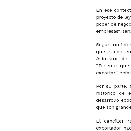
En ese contex
proyecto de le
poder de negoci
empresas”, seña
Según un inf
que hacen env
Asimismo, de 
“Tenemos que c
exportar”, enfa
Por su parte,
histórico de 
desarrollo exp
que son grande
El canciller 
exportador nac