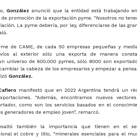
to,
González
anunció que la entidad está trabajando e
y de promoción de la exportación pyme. “Nosotros no ten
ación. La pyme debería, por ley, diferenciarse de las gra
ló.
orme de CAME, de cada 50 empresas pequeñas y medi
íos al exterior sólo una exporta de manera consta
un universo de 600.000 pymes, sólo 8000 son exportado
ambiar la cabeza de los empresarios y empezar a pensa
tizó
González.
Cafiero
manifestó que en 2022 Argentina tendrá un ré
exportaciones. “Además, encontramos nuevos vectore
ortador, como son los servicios basados en el conocimie
s generadores de empleo joven”, remarcó.
resaltó también la importancia que tienen en el se
ional el cobre y litio, “minerales esenciales para el mu