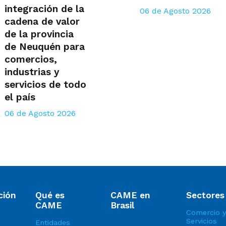
integración de la
06 de Agosto 2026
cadena de valor
de la provincia
de Neuquén para
comercios,
industrias y
servicios de todo
el país
06 de Agosto 2026
ción
Qué es
CAME en
Sectores
CAME
Brasil
Comercio y
Servicios
Entidades