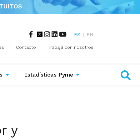
TUITOS
ES
|
EN
es
Contacto
Trabajá con nosotros
s
Estadísticas Pyme
r y