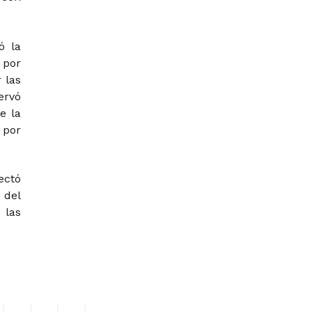
ó la
 por
 las
ervó
e la
 por
ectó
 del
 las