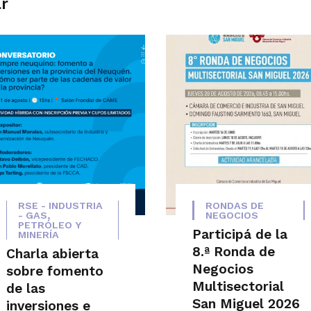
ar
RSE - INDUSTRIA
RONDAS DE
- GAS,
NEGOCIOS
PETRÓLEO Y
Participá de la
MINERÍA
8.ª Ronda de
Charla abierta
Negocios
sobre fomento
Multisectorial
de las
San Miguel 2026
inversiones e