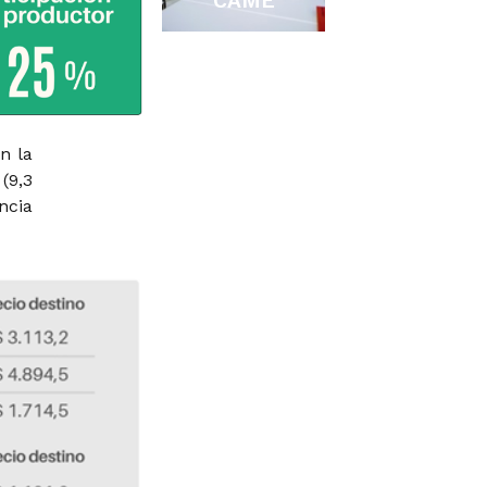
CAME
n la
(9,3
ncia