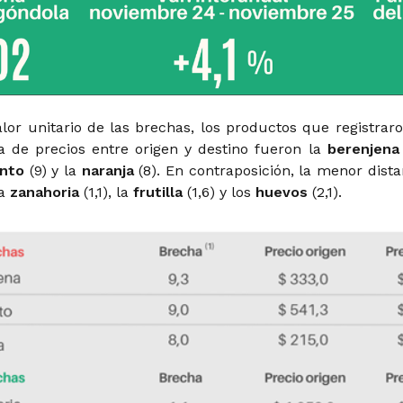
lor unitario de las brechas, los productos que registraro
a de precios entre origen y destino fueron la
berenjena
ento
(9) y la
naranja
(8). En contraposición, la menor dista
la
zanahoria
(1,1), la
frutilla
(1,6) y los
huevos
(2,1).