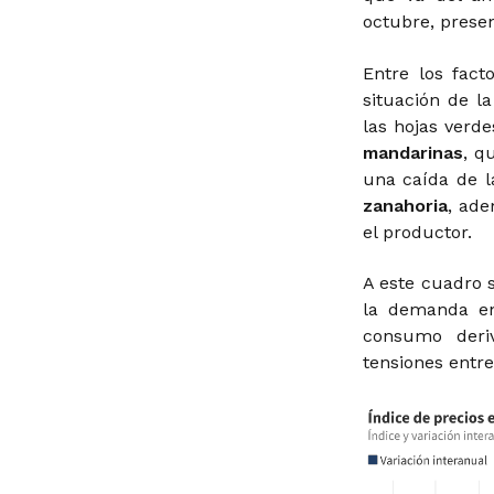
octubre, prese
Entre los fac
situación de l
las hojas verde
mandarinas
, q
una caída de la
zanahoria
, ade
el productor.
A este cuadro 
la demanda en 
consumo deri
tensiones entre