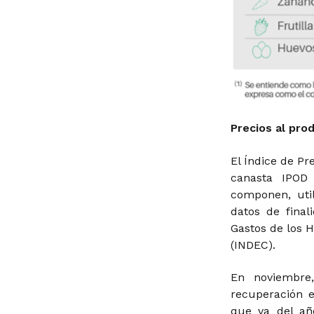
Precios al pro
El Índice de Pr
canasta IPOD
componen, uti
datos de final
Gastos de los H
(INDEC).
En noviembre
recuperación e
que va del a