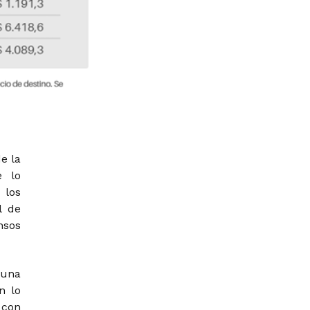
e la
e lo
 los
l de
nsos
 una
n lo
 con