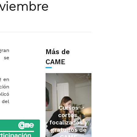
oviembre
gran
Más de
)
se
CAME
2 en
ción
licó
 del
Cursos
cortos,
focalizados y
gratuitos de