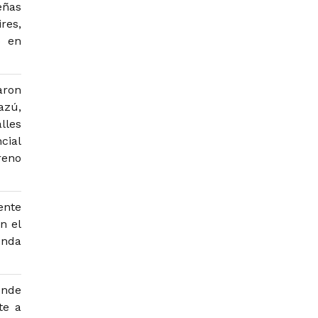
eñas
res,
o en
aron
azú,
lles
cial
reno
ente
n el
enda
onde
te a