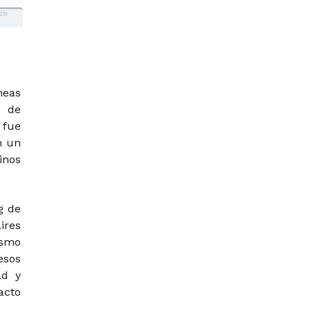
neas
n de
 fue
n un
inos
g de
ires
ismo
esos
ad y
acto