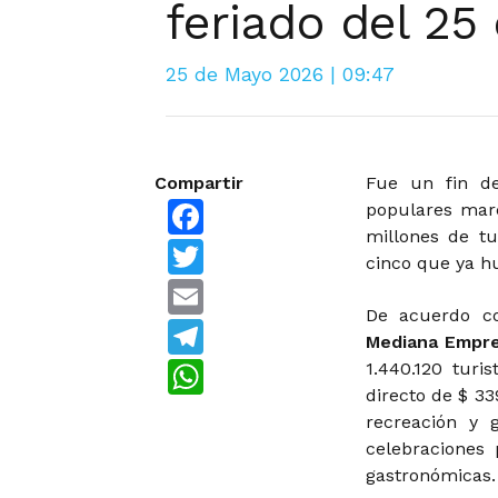
feriado del 25
25 de Mayo 2026 | 09:47
Compartir
Fue un fin de
Facebook
populares marc
millones de tu
Twitter
cinco que ya hu
Email
De acuerdo c
Telegram
Mediana Empr
WhatsApp
1.440.120 tur
directo de $ 33
recreación y 
celebraciones 
gastronómicas.