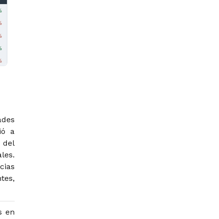
ades
ió a
 del
les.
cias
tes,
s en