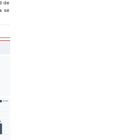
d de
a se