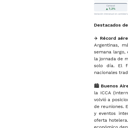
Destacados de
✈️
Récord aére
Argentinas, m
semana largo, c
la jornada de 
solo día. El 
nacionales trad
🏙️
Buenos Aire
la ICCA (Inter
volvió a posic
de reuniones. 
y eventos inte
oferta hoteler
económico dentr