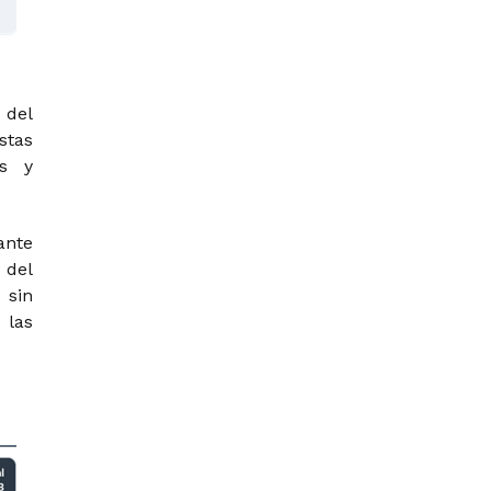
 del
stas
es y
ante
 del
 sin
 las