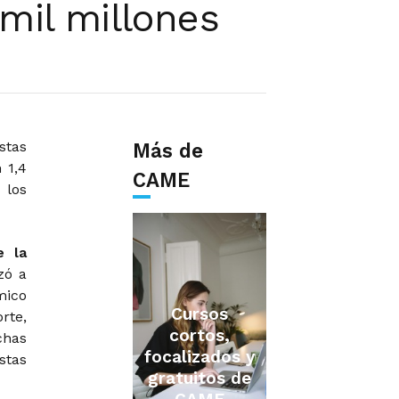
mil millones
stas
Más de
 1,4
CAME
 los
e la
zó a
mico
Cursos
rte,
cortos,
chas
focalizados y
stas
gratuitos de