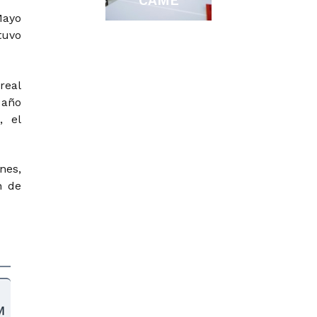
CAME
Mayo
tuvo
real
 año
, el
nes,
n de