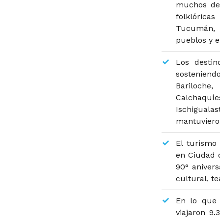
muchos des
folklórica
Tucumán, C
pueblos y e
Los destin
sosteniend
Bariloche,
Calchaquíe
Ischiguala
mantuvieron
El turismo
en Ciudad d
90° anivers
cultural, t
En lo que 
viajaron 9.