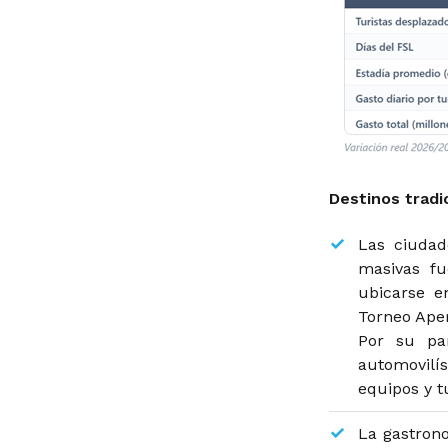
Destinos tradi
Las ciudad
masivas fu
ubicarse en
Torneo Aper
Por su pa
automovilí
equipos y tu
La gastrono