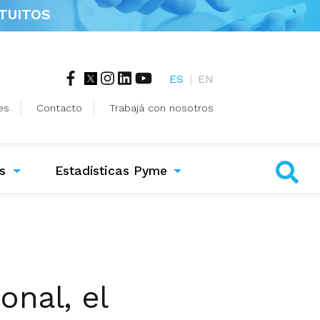
TUITOS
ES
|
EN
es
Contacto
Trabajá con nosotros
s
Estadísticas Pyme
onal, el