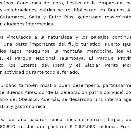
tinos. Concursos de locro, fiestas de la empanada, p
s y celebraciones patrias se multiplicaron en Buenos Ai
atamarca, Salta y Entre Ríos, generando movimient
n ciudades intermedias.
os vinculados a la naturaleza y los paisajes continu
o una parte importante del flujo turístico. Puerto Igu
 los lagos neuquinos, la montaña mendocina, los Va
s, el Parque Nacional Talampaya, El Parque Provin
sto, los Esteros del Iberá y el Glaciar Perito Mo
 actividad durante todo el feriado.
 urbano también mostró buen desempeño, particularm
e Buenos Aires, donde la celebración patria coincidió co
ario del Obelisco. Además, se desarrolló una intensa ag
eatral y gastronómica.
va del año pasaron cinco fines de semana largos, d
380.840 turistas que gastaron $ 2.621.963 millones. Fren