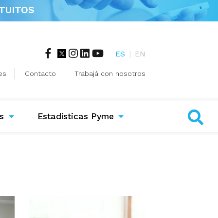
TUITOS
ES
|
EN
es
Contacto
Trabajá con nosotros
s
Estadísticas Pyme