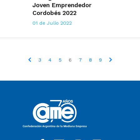
Joven Emprendedor
Cordobés 2022
01 de Julio 2022
3
4
5
6
7
8
9