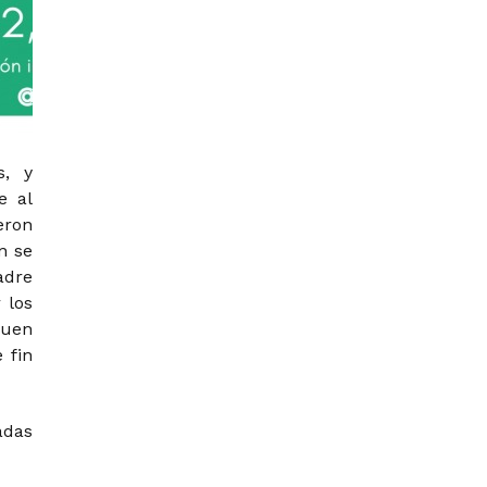
s, y
e al
eron
n se
adre
 los
buen
 fin
adas