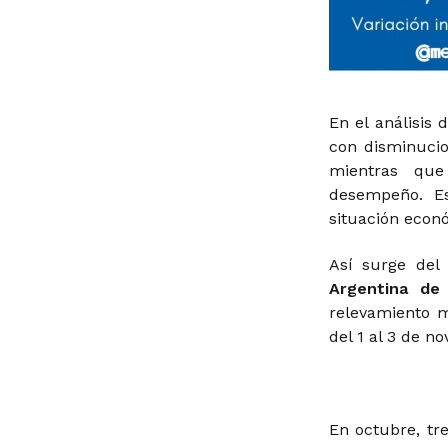
En el análisis 
con disminucio
mientras que
desempeño. Es
situación econ
Así surge de
Argentina de
relevamiento m
del 1 al 3 de n
En octubre, tr