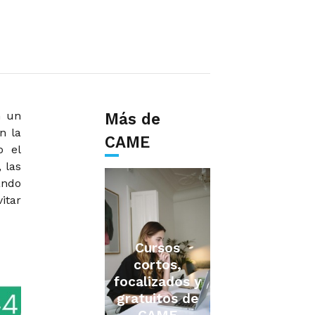
n un
Más de
n la
CAME
o el
 las
ando
itar
Cursos
cortos,
focalizados y
gratuitos de