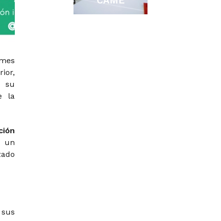
CAME
 mes
ior,
n su
e la
ción
a un
zado
 sus