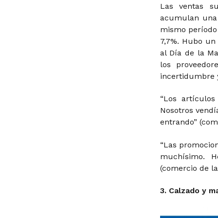
Las ventas su
acumulan una c
mismo período 
7,7%. Hubo un
al Día de la M
los proveedor
incertidumbre y
“Los artículo
Nosotros vendí
entrando” (com
“Las promocion
muchísimo. H
(comercio de la
3. Calzado y m