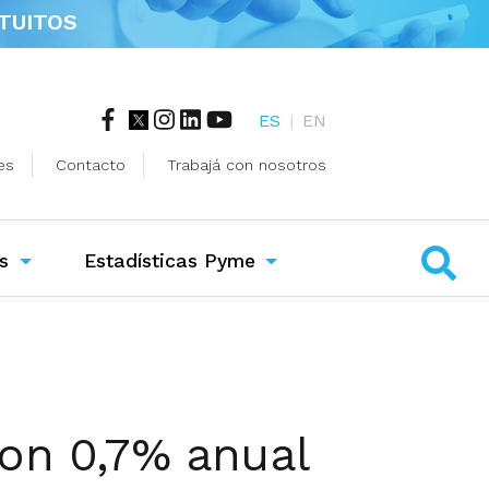
TUITOS
ES
|
EN
es
Contacto
Trabajá con nosotros
s
Estadísticas Pyme
ron 0,7% anual