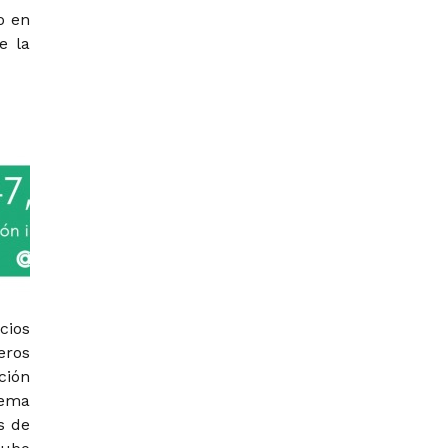
o en
e la
cios
eros
ción
lema
s de