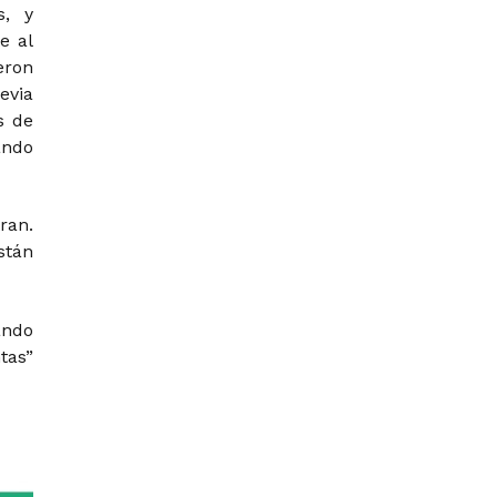
s, y
e al
eron
evia
s de
ando
ran.
stán
ando
tas”