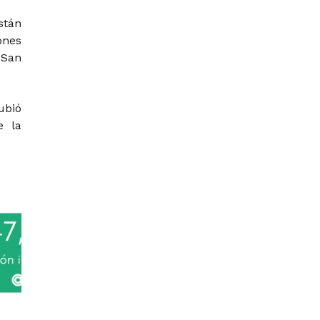
stán
ones
 San
ubió
e la