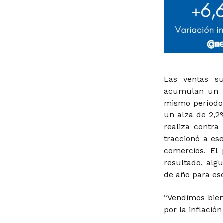
Las ventas su
acumulan un a
mismo período
un alza de 2,2
realiza contr
traccionó a es
comercios. El 
resultado, alg
de año para es
“Vendimos bien
por la inflació