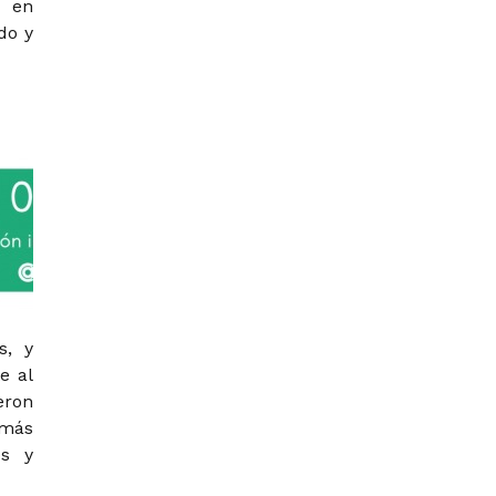
o en
do y
s, y
e al
eron
 más
os y