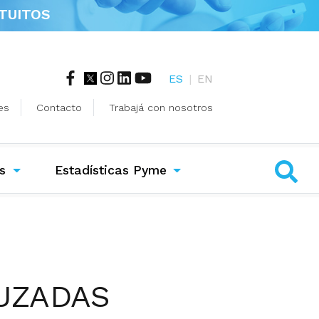
TUITOS
ES
|
EN
es
Contacto
Trabajá con nosotros
s
Estadísticas Pyme
UZADAS