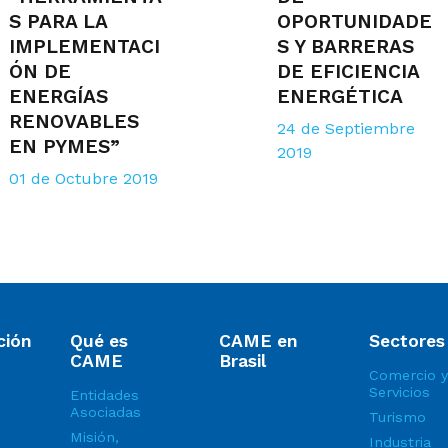
S PARA LA
OPORTUNIDADE
IMPLEMENTACI
S Y BARRERAS
ÓN DE
DE EFICIENCIA
ENERGÍAS
ENERGÉTICA
RENOVABLES
24 de Septiembre
EN PYMES”
2019
01 de Octubre 2019
ción
Qué es
CAME en
Sectores
CAME
Brasil
Comercio y
Servicios
Entidades
Asociadas
Turismo
Misión,
Industria