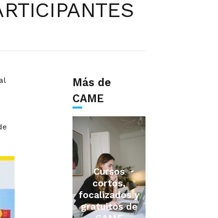
ARTICIPANTES
al
Más de
CAME
de
Cursos
cortos,
focalizados y
gratuitos de