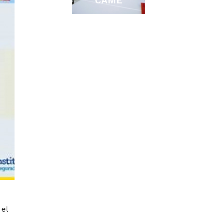
CAME
el