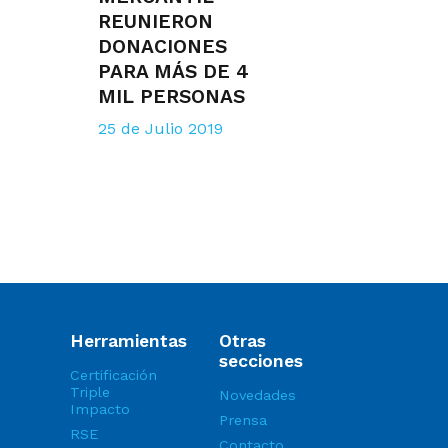
REUNIERON
DONACIONES
PARA MÁS DE 4
MIL PERSONAS
25 de Julio 2019
Herramientas
Otras
secciones
Certificación
Triple
Novedades
Impacto
Prensa
RSE
Contacto