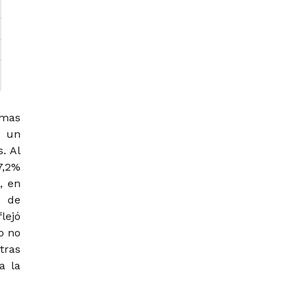
rmas
e un
. Al
7,2%
, en
o de
lejó
o no
tras
a la