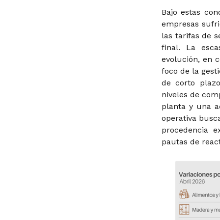
Bajo estas con
empresas sufri
las tarifas de 
final. La esc
evolución, en 
foco de la gest
de corto plazo
niveles de com
planta y una a
operativa busca
procedencia e
pautas de react