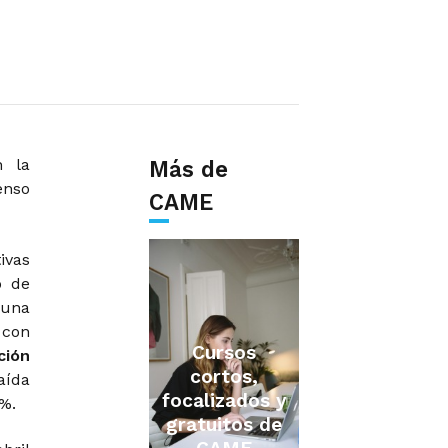
n la
Más de
enso
CAME
ivas
o de
 una
con
Cursos
ción
cortos,
aída
focalizados y
%.
gratuitos de