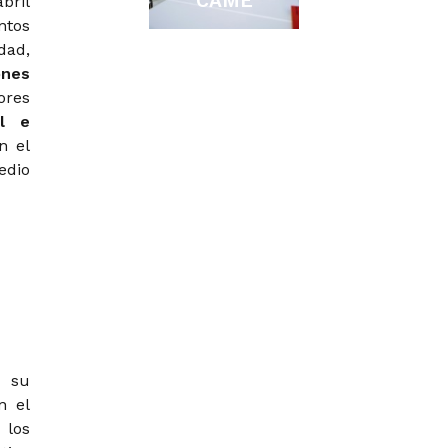
CAME
bril
ntos
dad,
ones
ores
il e
n el
edio
ó su
n el
 los