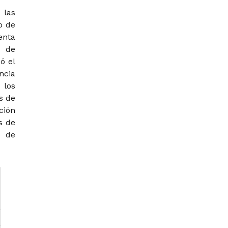
 las
o de
enta
l de
ó el
ncia
 los
s de
ción
s de
o de