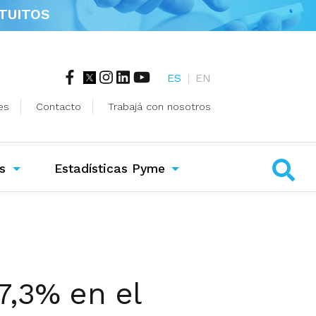
TUITOS
ES
|
EN
es
Contacto
Trabajá con nosotros
s
Estadísticas Pyme
7,3% en el