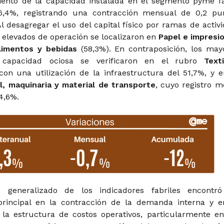
ento de la capacidad instalada en el segmento pyme fa
6,4%, registrando una contracción mensual de 0,2 pu
l desagregar el uso del capital físico por ramas de activi
 elevados de operación se localizaron en
Papel e impresi
limentos y bebidas
(58,3%). En contraposición, los may
capacidad ociosa se verificaron en el rubro
Text
 con una utilización de la infraestructura del 51,7%, y e
l, maquinaria y material de transporte
, cuyo registro m
54,6%.
o generalizado de los indicadores fabriles encontr
principal en la contracción de la demanda interna y e
la estructura de costos operativos, particularmente en