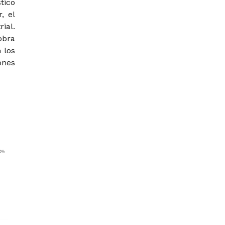
tico
, el
ial.
obra
 los
ones